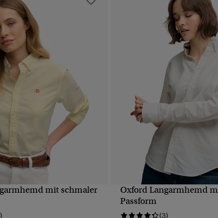
ngarmhemd mit schmaler
Oxford Langarmhemd mi
SCHNELLANSICHT
SCHNELLANSICH
Passform
)
(3)