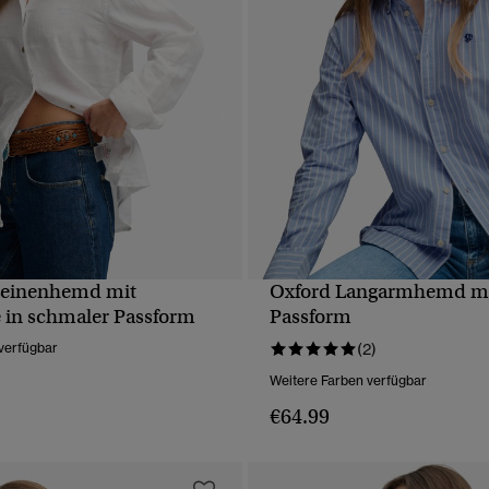
einenhemd mit
Oxford Langarmhemd mi
SCHNELLANSICHT
SCHNELLANSICH
e in schmaler Passform
Passform
verfügbar
(2)
Weitere Farben verfügbar
€64.99