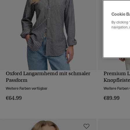
Cookie B
By clicking 
navigation, 
Oxford Langarmhemd mit schmaler
Premium L
SCHNELLANSICHT
Passform
Knopfleist
Weitere Farben verfügbar
Weitere Farben 
€64.99
€89.99