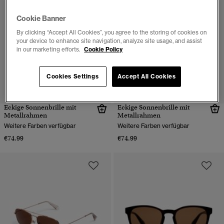
Cookie Banner
By clicking “Accept All Cookies”, you agree to the storing of cookies on
your device to enhance site navigation, analyze site usage, and assist
in our marketing efforts.
Cookie Policy
Cookies Settings
Accept All Cookies
Eckige Sonnenbrille mit
Eckige Sonnenbrille mit
Metallrahmen
Metallrahmen
Weitere Farben verfügbar
Weitere Farben verfügbar
€74.99
€74.99