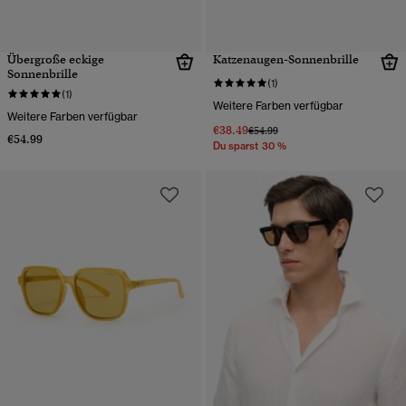
Übergroße eckige
Katzenaugen-Sonnenbrille
Sonnenbrille
(1)
(1)
Weitere Farben verfügbar
Weitere Farben verfügbar
€38.49
Preis wurde reduziert von
bis
€54.99
€54.99
Du sparst 30 %