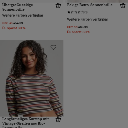
Übergroße eckige
Eckige Retro-Sonnenbrille
Sonnenbrille
(1)
Weitere Farben verfügbar
Weitere Farben verfügbar
€38.49
Preis wurde reduziert von
bis
€54.99
€62.99
Preis wurde reduziert von
bis
€89.99
Du sparst 30 %
Du sparst 30 %
Langärmeliges Kurztop mit
Vintage-Streifen aus Bio-
Baumwolle