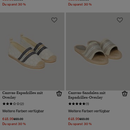
Du sparst 30 %
Du sparst 30 %
Canvas-Espadrilles mit
Canvas-Sandalen mit
Overlay
Espadrilles-Overlay
(2)
(1)
Weitere Farben verfügbar
Weitere Farben verfügbar
€48.99
€48.99
Preis wurde reduziert von
bis
Preis wurde reduziert von
bis
€69.99
€69.99
Du sparst 30 %
Du sparst 30 %