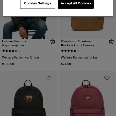
Cookies Settings
Accept All Cookies
Canvas Surplus
Workwear Montana
Kapuzenjacke
Rucksack aus Canvas
(2)
(1)
Weitere Farben verfügbar
Weitere Farben verfügbar
€129.99
€74.99