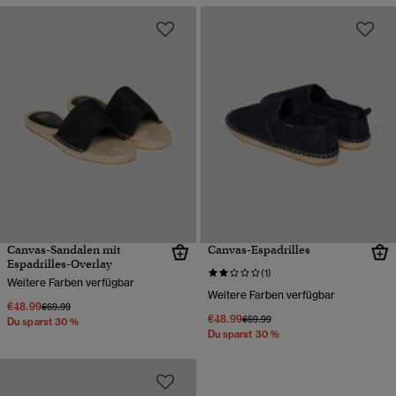
Canvas-Sandalen mit
Canvas-Espadrilles
Espadrilles-Overlay
(1)
Weitere Farben verfügbar
Weitere Farben verfügbar
€48.99
Preis wurde reduziert von
bis
€69.99
€48.99
Preis wurde reduziert von
bis
€69.99
Du sparst 30 %
Du sparst 30 %