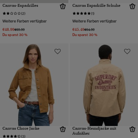
Canvas-Espadrilles
Canvas Espadrille Schuhe
(2)
(1)
Weitere Farben verfügbar
Weitere Farben verfügbar
€48.99
€45.49
Preis wurde reduziert von
bis
Preis wurde reduziert von
bis
€69.99
€64.99
Du sparst 30 %
Du sparst 30 %
Canvas Chore Jacke
Canvas-Hemdjacke mit
Aufnäher
(3)