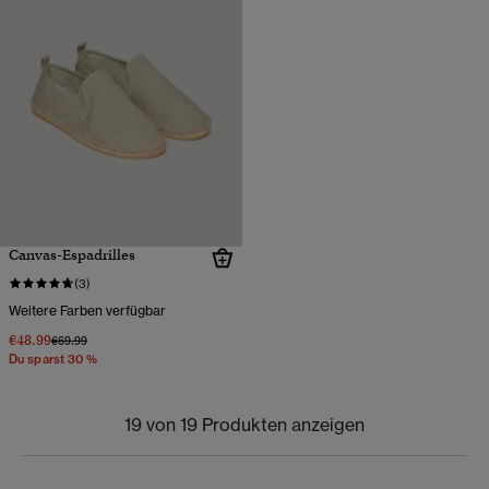
Canvas-Espadrilles
(3)
Weitere Farben verfügbar
€48.99
Preis wurde reduziert von
bis
€69.99
Du sparst 30 %
19 von 19 Produkten anzeigen