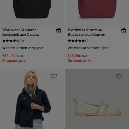
Workwear Montana
Workwear Montana
Rucksack aus Canvas
Rucksack aus Canvas
(3)
(1)
Weitere Farben verfügbar
Weitere Farben verfügbar
€52.49
€48.99
Preis wurde reduziert von
bis
Preis wurde reduziert von
bis
€74.99
€69.99
Du sparst 30 %
Du sparst 30 %