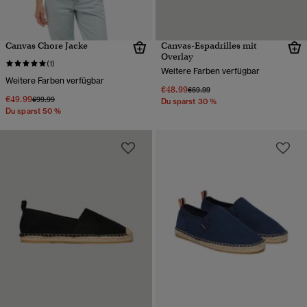
Canvas Chore Jacke
Canvas-Espadrilles mit
Overlay
(1)
Weitere Farben verfügbar
Weitere Farben verfügbar
€48.99
Preis wurde reduziert von
bis
€69.99
€49.99
Preis wurde reduziert von
bis
€99.99
Du sparst 30 %
Du sparst 50 %