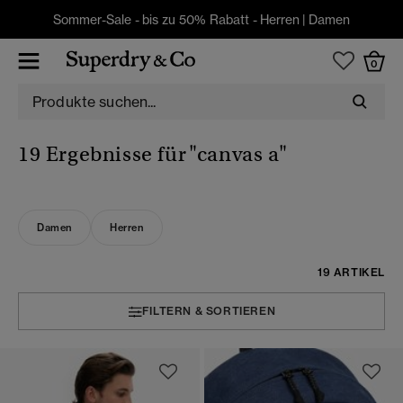
Sommer-Sale - bis zu 50% Rabatt -
Herren
|
Damen
0
19 Ergebnisse für
"canvas a"
Damen
Herren
19 ARTIKEL
FILTERN & SORTIEREN