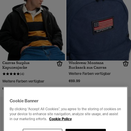
Canvas Surplus
Workwear Montana
Kapuzenjacke
Rucksack aus Canvas
Weitere Farben verfügbar
(4)
€69.99
Weitere Farben verfügbar
€129.99
Cookie Banner
By clicking “Accept All Cookies”, you agree to the storing of cookies on
your device to enhance site navigation, analyze site usage, and assist
in our marketing efforts.
Cookie Policy