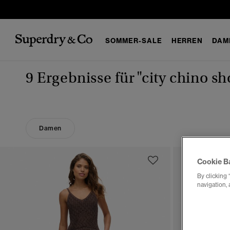
SOMMER-SALE
HERREN
DAM
9 Ergebnisse für
"city chino s
Damen
Cookie B
By clicking 
navigation, 