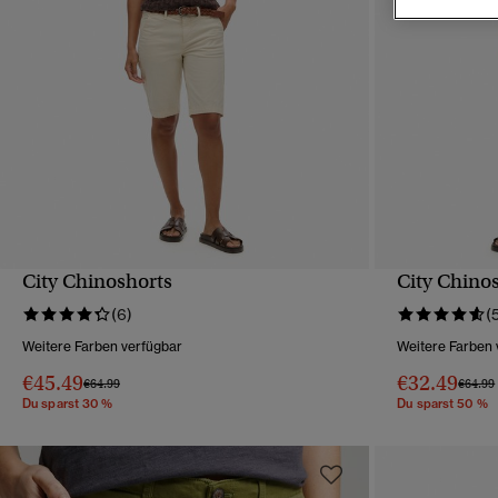
City Chinoshorts
City Chino
SCHNELLANSICHT
(6)
(
Weitere Farben verfügbar
Weitere Farben 
€45.49
€32.49
Preis wurde reduziert von
bis
Preis w
€64.99
€64.99
Du sparst 30 %
Du sparst 50 %