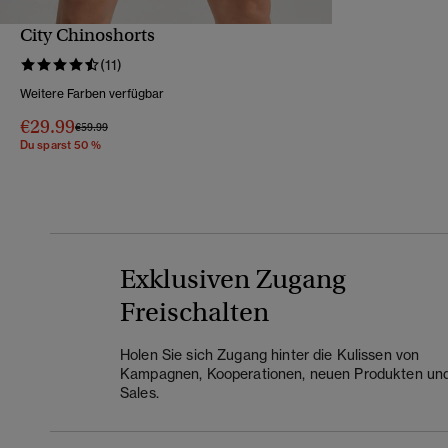
City Chinoshorts
SCHNELLANSICHT
(11)
Weitere Farben verfügbar
€29.99
Preis wurde reduziert von
bis
€59.99
Du sparst 50 %
Exklusiven Zugang
Freischalten
Holen Sie sich Zugang hinter die Kulissen von
Kampagnen, Kooperationen, neuen Produkten un
Sales.