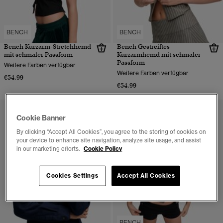
BENCH
BENCH
Bench Kurzarm-Stretchhemd
Bench Gestreiftes
mit schmaler Passform
Kurzarmhemd mit schmaler
Passform
Weitere Farben verfügbar
Weitere Farben verfügbar
€54.99
€54.99
Cookie Banner
By clicking “Accept All Cookies”, you agree to the storing of cookies on
your device to enhance site navigation, analyze site usage, and assist
in our marketing efforts.
Cookie Policy
Cookies Settings
Accept All Cookies
BENCH