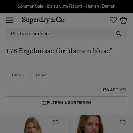
Sommer-Sale - bis zu 50% Rabatt -
Herren
|
Damen
0
178 Ergebnisse für
"damen bluse"
Damen
Herren
178 ARTIKEL
FILTERN & SORTIEREN