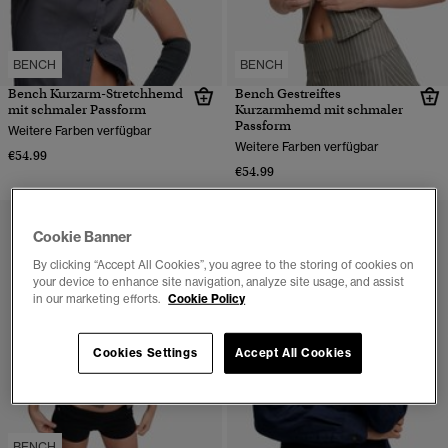
BENCH
BENCH
Bench Kurzarm-Stretchhemd
Bench Gestreiftes
mit schmaler Passform
Kurzarmhemd mit schmaler
Passform
Weitere Farben verfügbar
Weitere Farben verfügbar
€54.99
€54.99
Cookie Banner
By clicking “Accept All Cookies”, you agree to the storing of cookies on
your device to enhance site navigation, analyze site usage, and assist
in our marketing efforts.
Cookie Policy
Cookies Settings
Accept All Cookies
BENCH