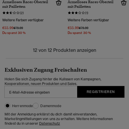
Ärmelloses Racer-Oberteil
Ärmelloses Racer-Oberteil
mit Pailletten
mit Pailletten
(2)
(1)
Weitere Farben verfügbar
Weitere Farben verfügbar
€55.99
€55.99
Preis wurde reduziert von
bis
Preis wurde reduziert von
bis
€79.99
€79.99
Du sparst 30 %
Du sparst 30 %
12 von 12 Produkten anzeigen
Exklusiven Zugang Freischalten
Holen Sie sich Zugang hinter die Kulissen von Kampagnen,
Kooperationen, neuen Produkten und Sales.
REGISTRIEREN
Herrenmode
Damenmode
Mit der Anmeldung erklärst du dich damit einverstanden,
Marketingmitteilungen von uns zu erhalten. Weitere Informationen
findest du in unserer
Datenschutz