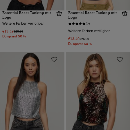
Essential Racer-Tanktop mit
Essential Racer-Tanktop mit
Logo
Logo
Weitere Farben verfügbar
(2)
€13.49
Weitere Farben verfügbar
Preis wurde reduziert von
bis
€26.99
Du sparst 50 %
€13.49
Preis wurde reduziert von
bis
€26.99
Du sparst 50 %