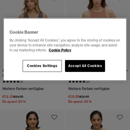
Cookie Banner
By clicking “Accept All Cookies”, you agree to the storing of cookies on
your device to enhance site navigation, analyze site usage, and assist
in our marketing efforts.
Cookie Policy
Cookies Settings
Accept All Cookies
Psych Surf Racer-Tanktop
Essential Racer-Tanktop mit
mit Grafik
Logo
(1)
(2)
Weitere Farben verfügbar
Weitere Farben verfügbar
€24.49
€18.89
Preis wurde reduziert von
bis
Preis wurde reduziert von
bis
€34.99
€26.99
Du sparst 30 %
Du sparst 30 %