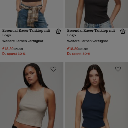
Essential Racer-Tanktop mit
Essential Racer-Tanktop mit
Logo
Logo
Weitere Farben verfügbar
Weitere Farben verfügbar
€18.89
€18.89
Preis wurde reduziert von
bis
Preis wurde reduziert von
bis
€26.99
€26.99
Du sparst 30 %
Du sparst 30 %