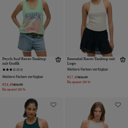
Psych Surf Racer-Tanktop
Essential Racer-Tanktop mit
mit Grafik
Logo
Weitere Farben verfügbar
(1)
Weitere Farben verfügbar
€17.49
Preis wurde reduziert von
bis
€24.99
Du sparst 30 %
€24.49
Preis wurde reduziert von
bis
€34.99
Du sparst 30 %