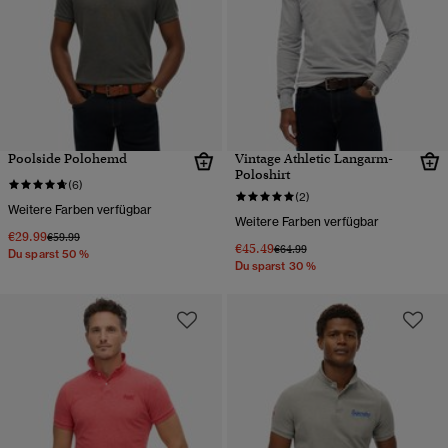
Poolside Polohemd
Vintage Athletic Langarm-
Poloshirt
(6)
(2)
Weitere Farben verfügbar
Weitere Farben verfügbar
€29.99
Preis wurde reduziert von
bis
€59.99
€45.49
Preis wurde reduziert von
bis
€64.99
Du sparst 50 %
Du sparst 30 %