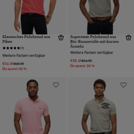
Klassisches Polohemd aus
Superstate Polohemd aus
Pikee
Bio-Baumwolle mit kurzen
Ärmeln
(1)
Weitere Farben verfügbar
Weitere Farben verfügbar
€38.49
Preis wurde reduziert von
bis
€54.99
€34.99
Preis wurde reduziert von
bis
€49.99
Du sparst 30 %
Du sparst 30 %