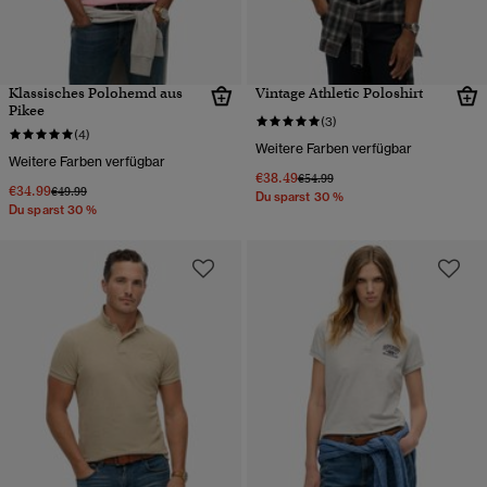
Klassisches Polohemd aus
Vintage Athletic Poloshirt
Pikee
(3)
(4)
Weitere Farben verfügbar
Weitere Farben verfügbar
€38.49
Preis wurde reduziert von
bis
€54.99
€34.99
Preis wurde reduziert von
bis
€49.99
Du sparst 30 %
Du sparst 30 %