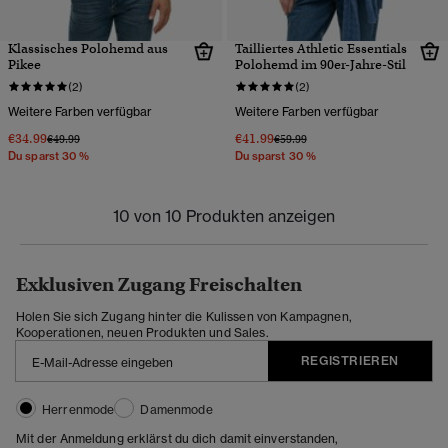
Klassisches Polohemd aus
Tailliertes Athletic Essentials
Pikee
Polohemd im 90er-Jahre-Stil
(2)
(2)
Weitere Farben verfügbar
Weitere Farben verfügbar
€34.99
€41.99
Preis wurde reduziert von
bis
Preis wurde reduziert von
bis
€49.99
€59.99
Du sparst 30 %
Du sparst 30 %
10 von 10 Produkten anzeigen
Exklusiven Zugang Freischalten
Holen Sie sich Zugang hinter die Kulissen von Kampagnen,
Kooperationen, neuen Produkten und Sales.
REGISTRIEREN
Herrenmode
Damenmode
Mit der Anmeldung erklärst du dich damit einverstanden,