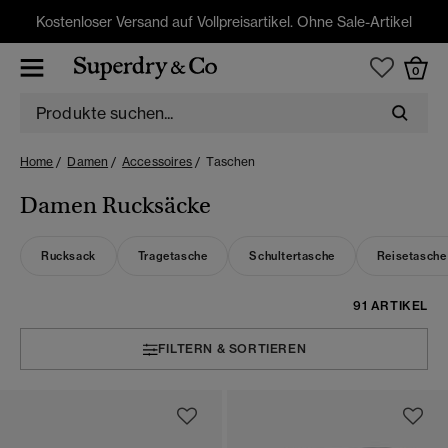
Kostenloser Versand auf Vollpreisartikel. Ohne Sale-Artikel
0
Home
Damen
Accessoires
Taschen
Damen Rucksäcke
Rucksack
Tragetasche
Schultertasche
Reisetasche
91 ARTIKEL
FILTERN & SORTIEREN