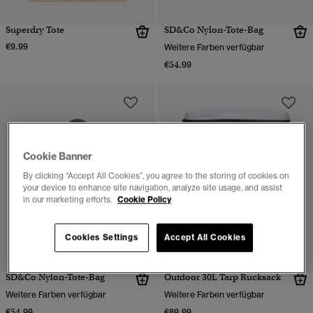
Superdry Tote
SD&Co Nylon-Tote-Bag
€9.99
Weitere Farben verfügbar
€54.99
Cookie Banner
By clicking “Accept All Cookies”, you agree to the storing of cookies on
your device to enhance site navigation, analyze site usage, and assist
in our marketing efforts.
Cookie Policy
Cookies Settings
Accept All Cookies
SD&Co Nylon-Tote-Bag
Outdoor 30L Tarp Rucksack
Weitere Farben verfügbar
Weitere Farben verfügbar
€54.99
€89.99