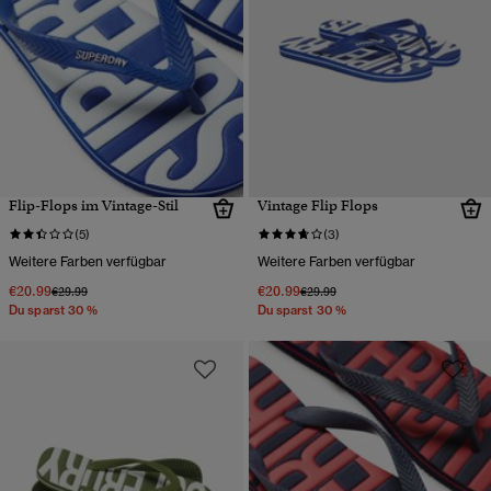
Flip-Flops im Vintage-Stil
Vintage Flip Flops
(5)
(3)
Weitere Farben verfügbar
Weitere Farben verfügbar
€20.99
€20.99
Preis wurde reduziert von
bis
Preis wurde reduziert von
bis
€29.99
€29.99
Du sparst 30 %
Du sparst 30 %