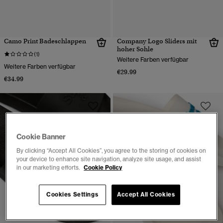
Camo Print Badeschlappen
Company Logo Sliders mit
hoher Sohle
(1)
Weitere Farben verfügbar
Weitere Farben verfügbar
€29.99
€34.99
Cookie Banner
By clicking “Accept All Cookies”, you agree to the storing of cookies on
your device to enhance site navigation, analyze site usage, and assist
in our marketing efforts.
Cookie Policy
Cookies Settings
Accept All Cookies