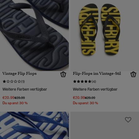
Vintage Flip Flops
Flip-Flops im Vintage-Stil
(1)
(4)
Weitere Farben verfügbar
Weitere Farben verfügbar
€20.99
€20.99
Preis wurde reduziert von
bis
Preis wurde reduziert von
bis
€29.99
€29.99
Du sparst 30 %
Du sparst 30 %