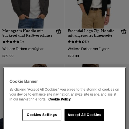
Monogram Hoodie mit
Essential Logo Zip-Hoodie
Stickerei und Reißverschluss
mit angerauter Innenseite
(2)
(7)
Weitere Farben verfügbar
Weitere Farben verfügbar
€89.99
€79.99
Cookie Banner
By clicking “Accept All Cookies”, you agree to the storing of cookies on
your device to enhance site navigation, analyze site usage, and assist
in our marketing efforts.
Cookie Policy
Cookies Settings
Accept All Cookies