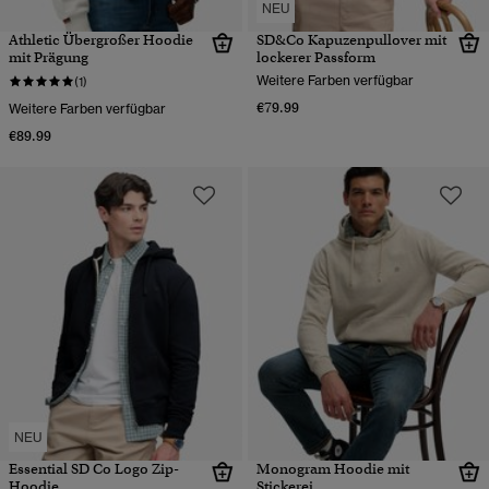
NEU
Athletic Übergroßer Hoodie
SD&Co Kapuzenpullover mit
mit Prägung
lockerer Passform
Weitere Farben verfügbar
(1)
€79.99
Weitere Farben verfügbar
€89.99
NEU
Essential SD Co Logo Zip-
Monogram Hoodie mit
Hoodie
Stickerei