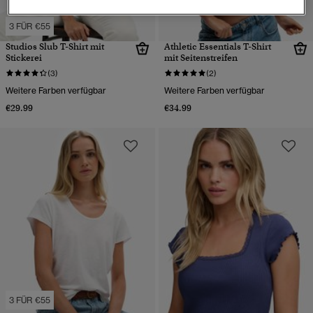
3 FÜR €55
Studios Slub T-Shirt mit
Athletic Essentials T-Shirt
Stickerei
mit Seitenstreifen
(3)
(2)
Weitere Farben verfügbar
Weitere Farben verfügbar
€29.99
€34.99
3 FÜR €55