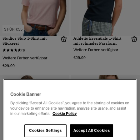
3 FÜR €55
Studios Slub T-Shirt mit
Athletic Essentials T-Shirt
Stickerei
mit schmaler Passform
Weitere Farben verfügbar
(1)
€29.99
Weitere Farben verfügbar
€29.99
Cookie Banner
By clicking “Accept All Cookies”, you agree to the storing of cookies on
your device to enhance site navigation, analyze site usage, and assist
in our marketing efforts.
Cookie Policy
Cookies Settings
Accept All Cookies