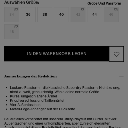
Auswählen Größe:
Größe Und Passform
34
36
38
40
42
44
46
48
IN DEN WARENKORB LEGEN
Anmerkungen der Redaktion
Lockere Passform – die klassische Superdry-Passform. Nicht zu eng,
nicht zu weit, genau richtig. Wähle deine normale Größe
Kurze, umgeschlagene Ärmel
Knopfverschluss und Taillengürtel
Vier Außentaschen
Metall-Logo-Anhänger auf der Rückseite
Sei auf alles vorbereitet mit unserem Utility-Playsuit mit Gürtel. Mit vier
Außentaschen und einer unkomplizierten, aber zugleich eleganten
Ausstrahlung ist dieses Begleitstück garantiert dein verlässlicher Partner.