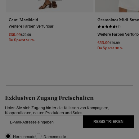
Cami Maxikleid
Gesmoktes Midi-Stran
Weitere Farben Verfügbar
(4)
€39.99
Weitere Farben Verfügb
Preis Wurde Reduziert Von
Bis
€79.99
Du Sparst 50 %
€55.99
Preis Wurde Reduz
Bis
€79.99
Du Sparst 30 %
Exklusiven Zugang Freischalten
Holen Sie sich Zugang hinter die Kulissen von Kampagnen,
Kooperationen, neuen Produkten und Sales.
REGISTRIEREN
Herrenmode
Damenmode