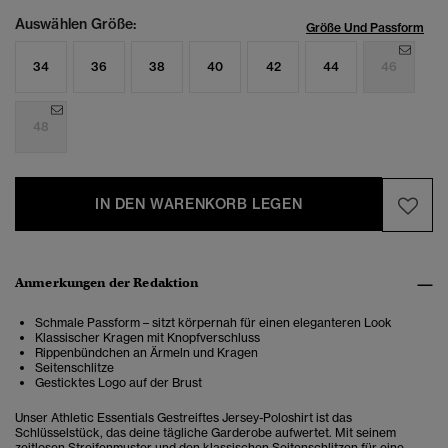
Auswählen Größe:
Größe Und Passform
34
36
38
40
42
44
46
48
IN DEN WARENKORB LEGEN
Anmerkungen der Redaktion
Schmale Passform – sitzt körpernah für einen eleganteren Look
Klassischer Kragen mit Knopfverschluss
Rippenbündchen an Ärmeln und Kragen
Seitenschlitze
Gesticktes Logo auf der Brust
Unser Athletic Essentials Gestreiftes Jersey-Poloshirt ist das
Schlüsselstück, das deine tägliche Garderobe aufwertet. Mit seinem
zeitlosen Streifenmuster und den klassischen Seitenschlitzen für eine