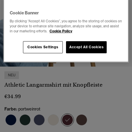
Cookie Banner
By clicking “Accept All Cookies”, you agree to the storing of cookies on
your device to enhance site navigation, analyze site usage, and assist
in our marketing efforts.
Cookie Policy
Cookies Settings
Accept All Cookies
1
2
3
4
5
6
7
NEU
Athletic Langarmshirt mit Knopfleiste
€34.99
Farbe:
portweinrot
Ausgewählt