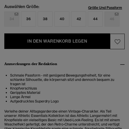
Auswählen Größe:
Größe Und Passform
34
36
38
40
42
44
46
IN DEN WARENKORB LEGEN
Anmerkungen der Redaktion
Schmale Passform - mit genügend Bewegungsfreiheit, für eine
schlanke Silhouette, die körpernah sitzt und dennoch bequem zu
tragen ist
Knopfverschluss
Geripptes Material
Lange Ärmel
Aufgedrucktes Superdry Logo
Verleihe deiner Alltagsgarderobe einen Vintage-Charakter. Als Teil
unserer Athletic Essentials Kollektion ist das Athletic Langarmshirt mit
Knopfleiste ein vielseitiges Basic mit Used-Look-Feeling. Es ist mit einem
Wascheffekt gefertigt, der den Retro-Charme unterstreicht, und verfügt
über klassische Knopfdetails sowie eine schmale, figurbetonte Silhouette.