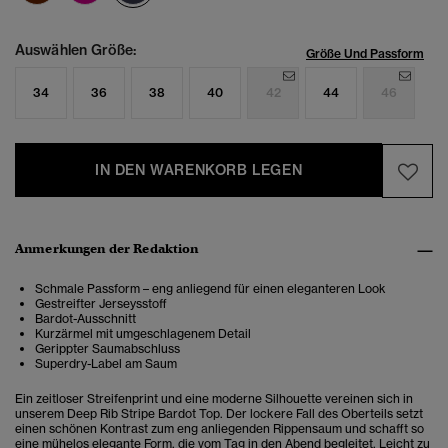
Auswählen Größe:
Größe Und Passform
34
36
38
40
42
44
46
IN DEN WARENKORB LEGEN
Anmerkungen der Redaktion
Schmale Passform – eng anliegend für einen eleganteren Look
Gestreifter Jerseysstoff
Bardot-Ausschnitt
Kurzärmel mit umgeschlagenem Detail
Gerippter Saumabschluss
Superdry-Label am Saum
Ein zeitloser Streifenprint und eine moderne Silhouette vereinen sich in
unserem Deep Rib Stripe Bardot Top. Der lockere Fall des Oberteils setzt
einen schönen Kontrast zum eng anliegenden Rippensaum und schafft so
eine mühelos elegante Form, die vom Tag in den Abend begleitet. Leicht zu