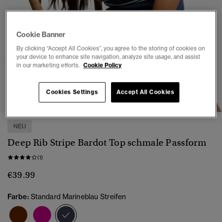
Cookie Banner
By clicking “Accept All Cookies”, you agree to the storing of cookies on
your device to enhance site navigation, analyze site usage, and assist
in our marketing efforts.
Cookie Policy
1
2
3
4
5
6
7
Cookies Settings
Accept All Cookies
NEU
Deep Rib Stripe Bardot Top schmale Passform
(1)
€39.99
Farbe:
Standard Marineblau Streifen
Ausgewählt