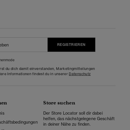
REGISTRIEREN
menmode
rst du dich damit einverstanden, Marketingmitteilungen
tere Informationen findest du in unserer
Datenschutz
nen
Store suchen
nis
Der Store Locator soll dir dabei
helfen, das nächstgelegene Geschäft
schäftsbedingungen
in deiner Nähe zu finden.