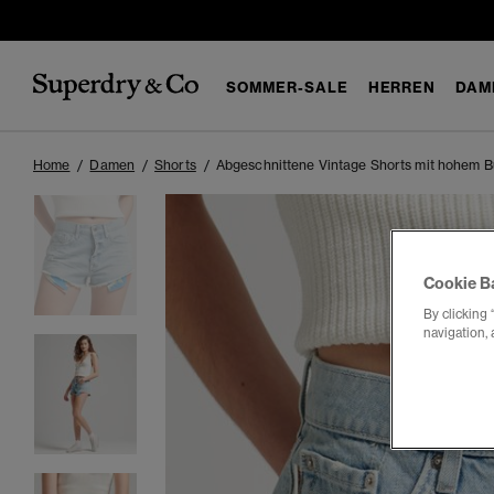
SOMMER-SALE
HERREN
DAM
Home
Damen
Shorts
Abgeschnittene Vintage Shorts mit hohem 
Cookie B
By clicking 
navigation, 