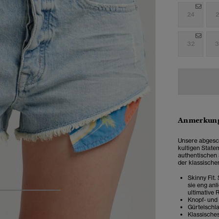
24
2
32
3
Anmerkung
Unsere abgesch
kultigen State
authentischen 
der klassische
Skinny Fit.
sie eng anl
ultimative 
4
5
6
Knopf- und
Gürtelschl
Klassische