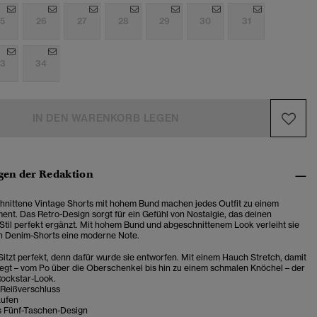
5
26
27
28
29
30
31
3
34
IN DEN WARENKORB LEGEN
en der Redaktion
nittene Vintage Shorts mit hohem Bund machen jedes Outfit zu einem
ment. Das Retro-Design sorgt für ein Gefühl von Nostalgie, das deinen
Stil perfekt ergänzt. Mit hohem Bund und abgeschnittenem Look verleiht sie
n Denim-Shorts eine moderne Note.
 Sitzt perfekt, denn dafür wurde sie entworfen. Mit einem Hauch Stretch, damit
iegt – vom Po über die Oberschenkel bis hin zu einem schmalen Knöchel – der
Rockstar-Look.
 Reißverschluss
aufen
s Fünf-Taschen-Design