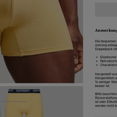
Anmerkung
Die bequemen u
und eng anlieg
Doppelpack ist
Elastische
Retroshort
Charakteri
Hergestellt au
Düngemitteln a
% weniger Wass
besser ist.
Bitte beachte
Rückerstattung
ist oder Etike
3
4
5
werden nicht b