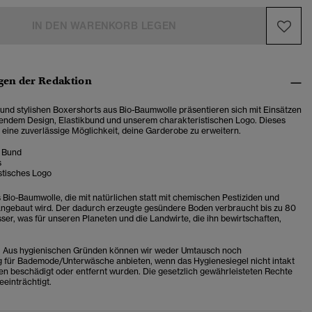
IN DEN WARENKORB LEGEN
en der Redaktion
nd stylishen Boxershorts aus Bio-Baumwolle präsentieren sich mit Einsätzen
endem Design, Elastikbund und unserem charakteristischen Logo. Dieses
 eine zuverlässige Möglichkeit, deine Garderobe zu erweitern.
r Bund
s
stisches Logo
s Bio-Baumwolle, die mit natürlichen statt mit chemischen Pestiziden und
ngebaut wird. Der dadurch erzeugte gesündere Boden verbraucht bis zu 80
er, was für unseren Planeten und die Landwirte, die ihn bewirtschaften,
n: Aus hygienischen Gründen können wir weder Umtausch noch
 für Bademode/Unterwäsche anbieten, wenn das Hygienesiegel nicht intakt
tten beschädigt oder entfernt wurden. Die gesetzlich gewährleisteten Rechte
eeinträchtigt.