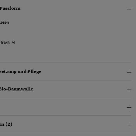
 Passform
Lesen
trägt:
M
etzung und Pflege
 Bio-Baumwolle
n (2)