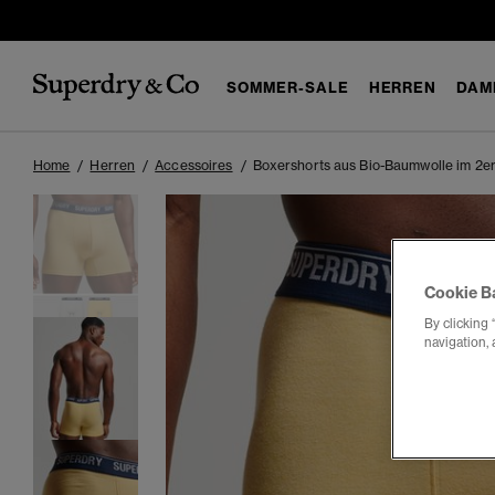
SOMMER-SALE
HERREN
DAM
Home
Herren
Accessoires
Boxershorts aus Bio-Baumwolle im 2e
Cookie B
By clicking 
navigation, 