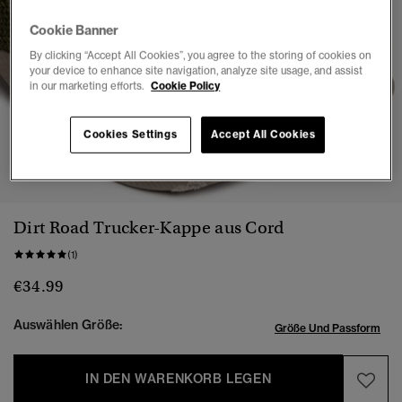
Cookie Banner
By clicking “Accept All Cookies”, you agree to the storing of cookies on
your device to enhance site navigation, analyze site usage, and assist
in our marketing efforts.
Cookie Policy
Cookies Settings
Accept All Cookies
1
2
3
4
Dirt Road Trucker-Kappe aus Cord
(1)
€34.99
Auswählen Größe:
Größe Und Passform
IN DEN WARENKORB LEGEN