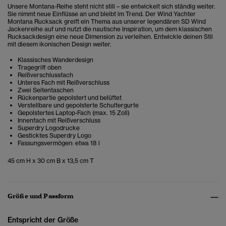
Unsere Montana-Reihe steht nicht still – sie entwickelt sich ständig weiter.
Sie nimmt neue Einflüsse an und bleibt im Trend. Der Wind Yachter
Montana Rucksack greift ein Thema aus unserer legendären SD Wind
Jackenreihe auf und nutzt die nautische Inspiration, um dem klassischen
Rucksackdesign eine neue Dimension zu verleihen. Entwickle deinen Stil
mit diesem ikonischen Design weiter.
Klassisches Wanderdesign
Tragegriff oben
Reißverschlussfach
Unteres Fach mit Reißverschluss
Zwei Seitentaschen
Rückenpartie gepolstert und belüftet
Verstellbare und gepolsterte Schultergurte
Gepolstertes Laptop-Fach (max. 15 Zoll)
Innenfach mit Reißverschluss
Superdry Logodrucke
Gesticktes Superdry Logo
Fassungsvermögen: etwa 18 l
45 cm H x 30 cm B x 13,5 cm T
Größe und Passform
Entspricht der Größe