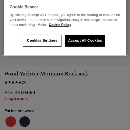
Cookie Banner
By clicking “Accept All Cookies”, you agree to the storing of cookies on
your device to enhance site navigation, analyze site usage, and assist
in our marketing efforts.
Cookie Policy
Cookies Settings
Accept All Cookies
1
2
3
4
5
6
Wind Yachter Montana Rucksack
(5)
Preis wurde reduziert von
bis
€45.49
€64.99
Du sparst 30 %
Farbe:
schwarz