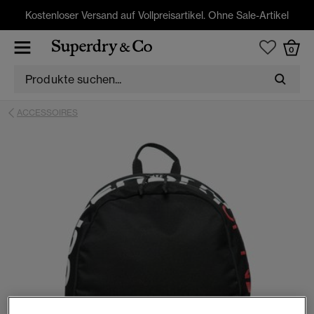
Kostenloser Versand auf Vollpreisartikel. Ohne Sale-Artikel
0
ACCESSOIRES