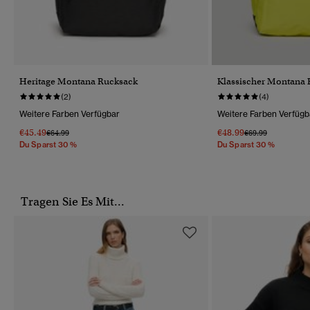
Heritage Montana Rucksack
Klassischer Montana
(2)
(4)
Weitere Farben Verfügbar
Weitere Farben Verfügb
€45.49
€48.99
Preis Wurde Reduziert Von
Bis
Preis Wurde Reduz
Bis
€64.99
€69.99
Du Sparst 30 %
Du Sparst 30 %
Tragen Sie Es Mit...