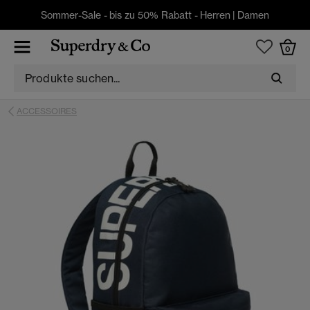
Sommer-Sale - bis zu 50% Rabatt -
Herren
|
Damen
0
ACCESSOIRES