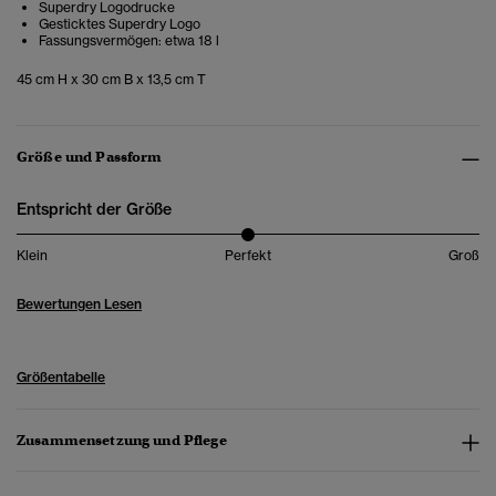
Superdry Logodrucke
Gesticktes Superdry Logo
Fassungsvermögen: etwa 18 l
45 cm H x 30 cm B x 13,5 cm T
Größe und Passform
Entspricht der Größe
Klein
Perfekt
Groß
Bewertungen Lesen
Größentabelle
Zusammensetzung und Pflege