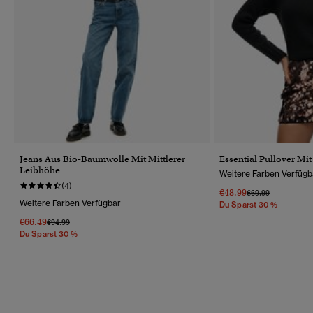
Jeans Aus Bio-Baumwolle Mit Mittlerer
Essential Pullover Mi
Leibhöhe
Weitere Farben Verfügb
(4)
€48.99
Preis Wurde Reduz
Bis
€69.99
Weitere Farben Verfügbar
Du Sparst 30 %
€66.49
Preis Wurde Reduziert Von
Bis
€94.99
Du Sparst 30 %