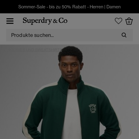
Sommer-Sale - bis zu 50% Rabatt -
Herren
|
Damen
0
HOODIES UND SWEATSHIRTS