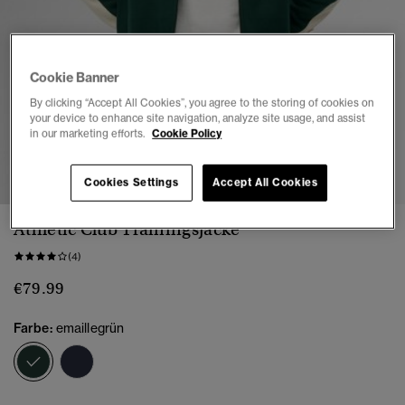
Cookie Banner
By clicking “Accept All Cookies”, you agree to the storing of cookies on
your device to enhance site navigation, analyze site usage, and assist
in our marketing efforts.
Cookie Policy
1
2
3
4
Cookies Settings
Accept All Cookies
Athletic Club Trainingsjacke
(4)
€79.99
Farbe:
emaillegrün
Ausgewählt