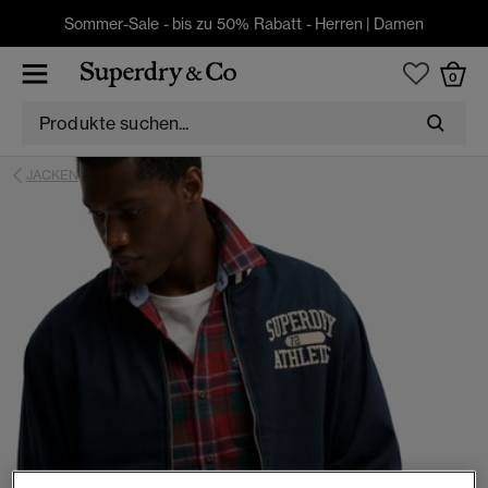
Sommer-Sale - bis zu 50% Rabatt -
Herren
|
Damen
0
JACKEN