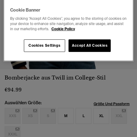
Cookie Banner
By clicking “Accept All Cookies”, you agree to the storing of cookies on
your device to enhance site navigation, analyze site usage, and assist
in our marketing efforts.
Cookie Policy
Cookies Settings
Accept All Cookies
1
2
3
4
5
6
7
8
Bomberjacke aus Twill im College-Stil
€94.99
Auswählen Größe:
Größe Und Passform
XXS
XS
S
M
L
XL
XXL
XXXL