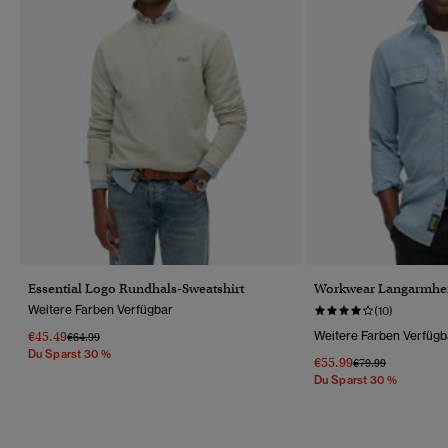
Essential Logo Rundhals-Sweatshirt
Workwear Langarmhe
Weitere Farben Verfügbar
(10)
€45.49
Weitere Farben Verfügb
Preis Wurde Reduziert Von
Bis
€64.99
Du Sparst 30 %
€55.99
Preis Wurde Reduz
Bis
€79.99
Du Sparst 30 %