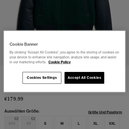
Cookie Banner
1
2
3
4
5
6
7
8
By clicking “Accept All Cookies”, you agree to the storing of cookies on
your device to enhance site navigation, analyze site usage, and assist
in our marketing efforts.
Cookie Policy
College-Bomberjacke mit Kapuze und
Cookies Settings
Accept All Cookies
Aufnähern
(11)
€179.99
Auswählen Größe:
Größe Und Passform
XXS
XS
S
M
L
XL
XXL