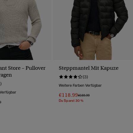
nt Store – Pullover
Steppmantel Mit Kapuze
ragen
(3)
1)
Weitere Farben Verfügbar
 Verfügbar
€118.99
Preis Wurde Reduziert Von
Bis
€169.99
Du Sparst 30 %
Wurde Reduziert Von
Bis
9