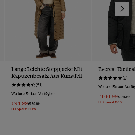
Lange Leichte Steppjacke Mit
Everest Tactica
Kapuzenbesatz Aus Kunstfell
(2)
(51)
Weitere Farben Verfü
Weitere Farben Verfügbar
€160.99
Preis Wurd
Bis
€229.99
€94.99
Du Sparst 30 %
Preis Wurde Reduziert Von
Bis
€189.99
Du Sparst 50 %