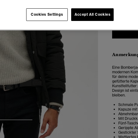
XXS
X
Cookies Settings
Accept All Cookies
Anmerkung
Eine Bomberjac
modernen Komfo
für deine mode
gefütterte Kap
Kunstfellfutter
Design ist ein
bleiben.
Schmale Pa
Kapuze mit
Abnehmbare
Mit Druckk
3
4
5
Fünf-Tasch
Gerippte A
Gestickter
Wattiertes 