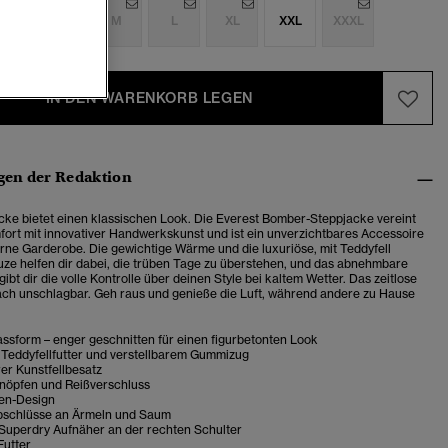
S
S
M
L
XL
XXL
XXXL
IN DEN WARENKORB LEGEN
en der Redaktion
ke bietet einen klassischen Look. Die Everest Bomber-Steppjacke vereint
rt mit innovativer Handwerkskunst und ist ein unverzichtbares Accessoire
rne Garderobe. Die gewichtige Wärme und die luxuriöse, mit Teddyfell
uze helfen dir dabei, die trüben Tage zu überstehen, und das abnehmbare
 gibt dir die volle Kontrolle über deinen Style bei kaltem Wetter. Das zeitlose
fach unschlagbar. Geh raus und genieße die Luft, während andere zu Hause
ssform – enger geschnitten für einen figurbetonten Look
 Teddyfellfutter und verstellbarem Gummizug
r Kunstfellbesatz
nöpfen und Reißverschluss
en-Design
bschlüsse an Ärmeln und Saum
 Superdry Aufnäher an der rechten Schulter
Futter