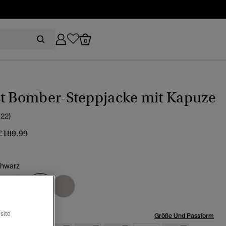
0
st Bomber-Steppjacke mit Kapuze
(22)
Preis wurde reduziert von
bis
€189.99
chwarz
Ausgewählt
röße:
site
Größe Und Passform