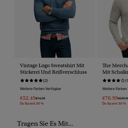
Vintage Logo Sweatshirt Mit
The Mercha
Stickerei Und Reißverschluss
Mit Schalk
(2)
(
Weitere Farben Verfügbar
Weitere Farben
€52.49
€76.99
Preis Wurde Reduziert Von
Bis
Preis 
€74.99
€109.9
Du Sparst 30 %
Du Sparst 30 %
Tragen Sie Es Mit...