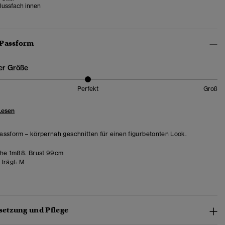
lussfach innen
 Passform
er Größe
Perfekt
Groß
Lesen
ssform – körpernah geschnitten für einen figurbetonten Look.
he 1m88. Brust 99cm
trägt:
M
etzung und Pflege