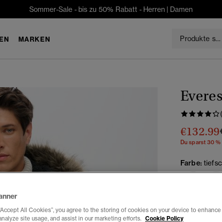
Sommer-Sale - bis zu 50% Rabatt -
Herren
|
Damen
EN
MARKEN
Evere
€132.99
Du sparst 30 %
Farbe:
tiefs
anner
Auswählen G
“Accept All Cookies”, you agree to the storing of cookies on your device to enhance 
analyze site usage, and assist in our marketing efforts.
Cookie Policy