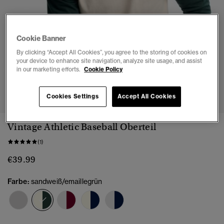
Cookie Banner
By clicking “Accept All Cookies”, you agree to the storing of cookies on
your device to enhance site navigation, analyze site usage, and assist
in our marketing efforts.
Cookie Policy
1
2
3
4
5
6
Cookies Settings
Accept All Cookies
Vintage Athletic Baseball Oberteil
(1)
€39.99
Farbe:
sandweiß/emaillegrün
Ausgewählt