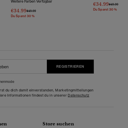
Weitere Farben Verfügbar
€34.99
Preis Wurde 
Bis
€49.99
€34.99
Du Sparst 30 %
Preis Wurde Reduziert Von
Bis
€49.99
Du Sparst 30 %
REGISTRIEREN
menmode
rst du dich damit einverstanden, Marketingmitteilungen
tere Informationen findest du in unserer
Datenschutz
nen
Store suchen