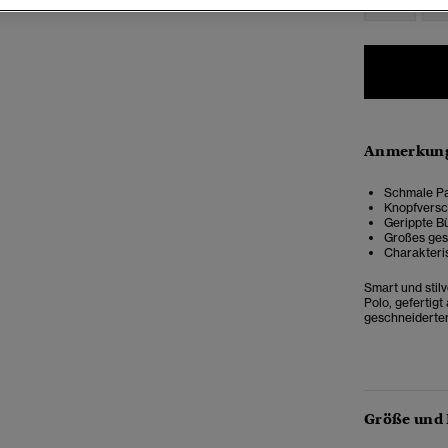
Anmerkung
Schmale Pa
Knopfversc
Gerippte 
Großes gest
Charakteri
Smart und stil
Polo, gefertig
geschneiderten
Größe und