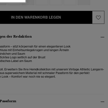
IN DEN WARENKORB LEGEN
en der Redaktion
ssform – sitzt körpernah für einen eleganteren Look
hluss mit Einheitsumlegekragen und langen Ärmeln
Bündchen und Saum
icktes Logo seitlich auf der Brust
stisches Label am Saum
voll. Erweitern Sie Ihre Hemdkollektion mit unserem Vintage Athletic Langarm-
t aus superweichem Material mit schmaler Passform für den perfekt
 Look – Komfort war noch nie so elegant.
 Passform