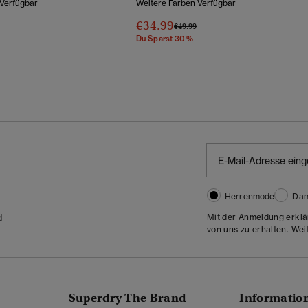
 Verfügbar
Weitere Farben Verfügbar
€34.99
Wurde Reduziert Von
Bis
Preis Wurde Reduziert Von
Bis
€49.99
Du Sparst 30 %
Herrenmode
Da
Mit der Anmeldung erklä
d
von uns zu erhalten. Wei
Superdry The Brand
Informatio