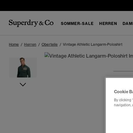
SOMMER-SALE
HERREN
DAM
Home
Herren
Oberteile
Vintage Athletic Langarm-Poloshirt
1
2
3
Cookie B
By clicking 
navigation, 