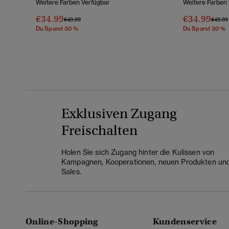
Weitere Farben Verfügbar
Weitere Farben
€34.99
€34.99
Preis Wurde Reduziert Von
Bis
Preis 
€49.99
€49.99
Du Sparst 30 %
Du Sparst 30 %
Exklusiven Zugang
Freischalten
Holen Sie sich Zugang hinter die Kulissen von
Kampagnen, Kooperationen, neuen Produkten un
Sales.
Online-Shopping
Kundenservice