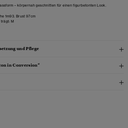
ssform – körpernah geschnitten für einen figurbetonten Look.
he 1m93. Brust 97cm
trägt:
M
etzung und Pflege
ton in Conversion“