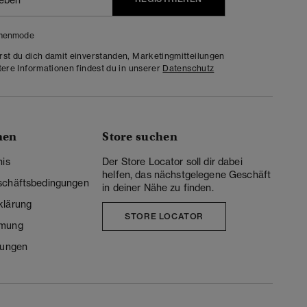
menmode
rst du dich damit einverstanden, Marketingmitteilungen
tere Informationen findest du in unserer
Datenschutz
nen
Store suchen
nis
Der Store Locator soll dir dabei
helfen, das nächstgelegene Geschäft
schäftsbedingungen
in deiner Nähe zu finden.
klärung
STORE LOCATOR
mmung
lungen