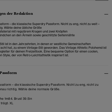
en der Redaktion
sform – die klassische Superdry Passform. Nicht zu eng, nicht zu weit –
ig. Wähle deine übliche Größe
Material mit regulärem Kragen und zwei Knöpfen
ündchen an den Ärmeln sowie geschlitzte Seitennähte
Stil ist in den Jahrzehnten, in denen er westliche Gemeinschaften
cht hat, zu einem Vintage-Stil geworden. Das
Vintage Athletic Polohemd ist
gleiter für deinen Freizeitlook.
Eine bequeme Option für einen coolen,
 Style, der von Retro-Leichtathletik inspiriert ist.
 Passform
ssform – die klassische Superdry Passform. Nicht zu eng, nicht zu
enau richtig. Wähle deine normale Größe.
e 1m84. Brust 39.5in
trägt:
XL