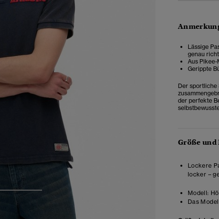
Anmerkung
Lässige Pas
genau richt
Aus Pikee-
Gerippte B
Der sportliche 
zusammengebra
der perfekte Be
selbstbewussten
Größe und
Lockere Pa
locker – g
Modell:
Höh
3
4
Das Model 