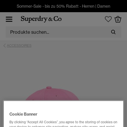
Sommer-Sale - bis zu 50% Rabatt -
Herren
|
Damen
0
ACCESSOIRES
Cookie Banner
By clicking “Accept All Cookies”, you agree to the storing of cookies on
your device to enhance site navigation, analyze site usage, and assist