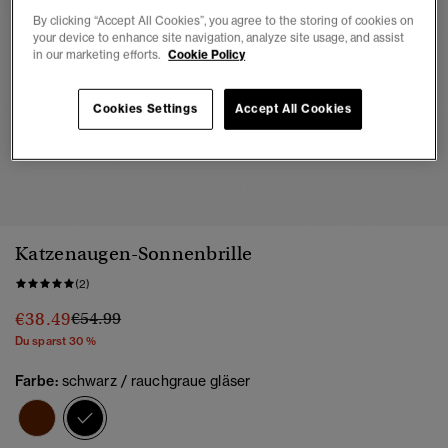
By clicking “Accept All Cookies”, you agree to the storing of cookies on
your device to enhance site navigation, analyze site usage, and assist
in our marketing efforts.
Cookie Policy
Cookies Settings
Accept All Cookies
1
2
3
4
5
6
7
Katzenaugen-Sonnenbrille
(2)
Preis wurde reduziert von
bis
€38.49
€54.99
Du sparst 30 %
Farbe:
schwarz / rauchgraue gläser
Ausgewählt