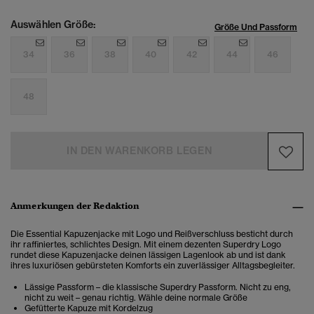
Auswählen Größe:
Größe Und Passform
34
36
38
40
42
44
46
48
IN DEN WARENKORB LEGEN
Anmerkungen der Redaktion
Die Essential Kapuzenjacke mit Logo und Reißverschluss besticht durch
ihr raffiniertes, schlichtes Design. Mit einem dezenten Superdry Logo
rundet diese Kapuzenjacke deinen lässigen Lagenlook ab und ist dank
ihres luxuriösen gebürsteten Komforts ein zuverlässiger Alltagsbegleiter.
Lässige Passform – die klassische Superdry Passform. Nicht zu eng,
nicht zu weit – genau richtig. Wähle deine normale Größe
Gefütterte Kapuze mit Kordelzug