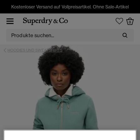
Kostenloser Versand auf Vollpreisartikel. Ohne Sale-Artikel
0
HOODIES UND SWEATSHIRTS