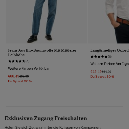
Jeans Aus Bio-Baumwolle Mit Mittlerer
Langärmeliges Oxfor
Leibhöhe
(5)
(4)
Weitere Farben Verfügb
Weitere Farben Verfügbar
€45.49
Preis Wurde Reduz
Bis
€64.99
€66.49
Preis Wurde Reduziert Von
Bis
€94.99
Du Sparst 30 %
Du Sparst 30 %
Exklusiven Zugang Freischalten
Holen Sie sich Zugang hinter die Kulissen von Kampagnen,