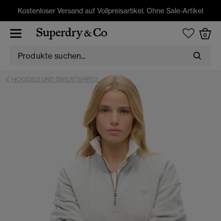
Kostenloser Versand auf Vollpreisartikel. Ohne Sale-Artikel
0
HOODIES UND SWEATSHIRTS