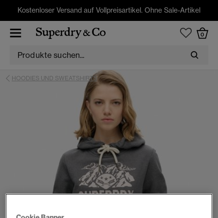
Kostenloser Versand auf Vollpreisartikel. Ohne Sale-Artikel
0
HOODIES UND SWEATSHIRTS
Cookie Banner