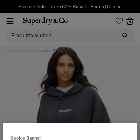
Sommer-Sale - bis zu 50% Rabatt -
Herren
|
Damen
0
HOODIES UND SWEATSHIRTS
Cookie Banner