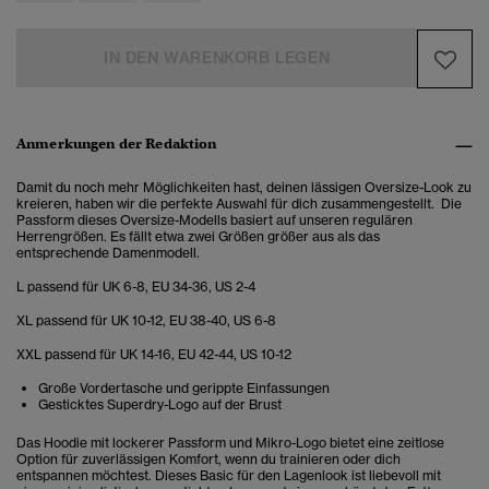
IN DEN WARENKORB LEGEN
Anmerkungen der Redaktion
Damit du noch mehr Möglichkeiten hast, deinen lässigen Oversize-Look zu
kreieren, haben wir die perfekte Auswahl für dich zusammengestellt. Die
Passform dieses Oversize-Modells basiert auf unseren regulären
Herrengrößen. Es fällt etwa zwei Größen größer aus als das
entsprechende Damenmodell.
L passend für UK 6-8, EU 34-36, US 2-4
XL passend für UK 10-12, EU 38-40, US 6-8
XXL passend für UK 14-16, EU 42-44, US 10-12
Große Vordertasche und gerippte Einfassungen
Gesticktes Superdry-Logo auf der Brust
Das Hoodie mit lockerer Passform und Mikro-Logo
bietet eine zeitlose
Option für zuverlässigen Komfort
, wenn du trainieren oder dich
entspannen möchtest.
Dieses Basic für den Lagenlook ist liebevoll mit