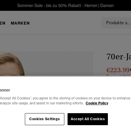
Sommer-Sale - bis zu 50% Rabatt -
Herren
|
Damen
EN
MARKEN
70er-J
€223.99
Du sparst 30 %
Auswählen G
anner
“Accept All Cookies”, you agree to the storing of cookies on your device to enhance 
34
3
analyze site usage, and assist in our marketing efforts.
Cookie Policy
Cookies Settings
Accept All Cookies