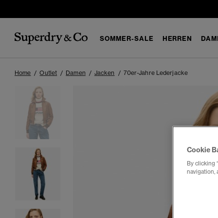
SOMMER-SALE
HERREN
DAM
Home
Outlet
Damen
Jacken
70er-Jahre Lederjacke
Cookie B
By clicking 
navigation, 