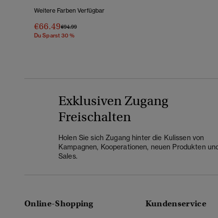
Weitere Farben Verfügbar
€66.49
Preis Wurde Reduziert Von
Bis
€94.99
Du Sparst 30 %
Exklusiven Zugang
Freischalten
Holen Sie sich Zugang hinter die Kulissen von
Kampagnen, Kooperationen, neuen Produkten un
Sales.
Online-Shopping
Kundenservice