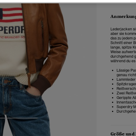
Anmerkung
Lederjacken sin
aber sie komme
das zu jedem p
Schnitt einer B
lange, spitze K
Weise aufwerte
durchgehend ge
während du es
Lässige Pas
genau rich
Lammleder
Spitzkrage
Reißversch
Zwei Reißv
Gerippte A
Innentasch
Superdry Me
Durchgehen
4
5
6
Größe und