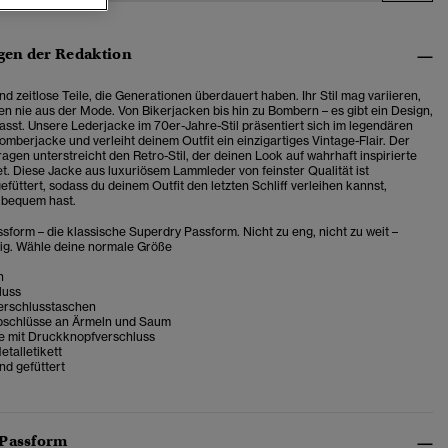
en der Redaktion
d zeitlose Teile, die Generationen überdauert haben. Ihr Stil mag variieren,
n nie aus der Mode. Von Bikerjacken bis hin zu Bombern – es gibt ein Design,
asst. Unsere Lederjacke im 70er-Jahre-Stil präsentiert sich im legendären
omberjacke und verleiht deinem Outfit ein einzigartiges Vintage-Flair. Der
ragen unterstreicht den Retro-Stil, der deinen Look auf wahrhaft inspirierte
t. Diese Jacke aus luxuriösem Lammleder von feinster Qualität ist
füttert, sodass du deinem Outfit den letzten Schliff verleihen kannst,
 bequem hast.
sform – die klassische Superdry Passform. Nicht zu eng, nicht zu weit –
tig. Wähle deine normale Größe
n
luss
erschlusstaschen
bschlüsse an Ärmeln und Saum
e mit Druckknopfverschluss
talletikett
d gefüttert
 Passform