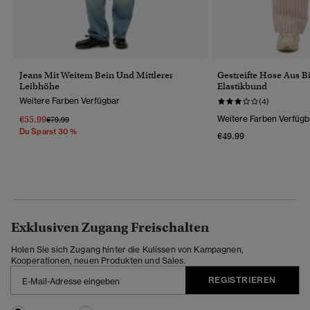
Jeans Mit Weitem Bein Und Mittlerer
Gestreifte Hose Aus 
Leibhöhe
Elastikbund
Weitere Farben Verfügbar
(4)
€55.99
Weitere Farben Verfügb
Preis Wurde Reduziert Von
Bis
€79.99
Du Sparst 30 %
€49.99
Exklusiven Zugang Freischalten
Holen Sie sich Zugang hinter die Kulissen von Kampagnen,
Kooperationen, neuen Produkten und Sales.
REGISTRIEREN