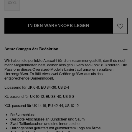
XXXL
IN DEN WARENKORB LEGEN
Anmerkungen der Redaktion
Wir haben die perfekte Auswahl für dich zusammengestellt, damit du noch
mehr Möglichkeiten hast, deinen lässigen Oversized-Look zu kreieren. Die
Passform dieses Oversized-Modells basiert auf unseren regulären
Herrengrößen. Es fällt etwa zwei Größen größer aus als das
entsprechende Damenmodell.
L passend für UK 6-8, EU 34-36, US 2-4
XL passend für UK 10-12, EU 38-40, US 6-8
XXL passend für UK 14-16, EU 42-44, US 10-12
Reißverschluss
Gerippte Abschlüsse an Bündchen und Saum
Zwei Taillentaschen und eine Innentasche
Durchgehend gefüttert mit gummiertem Logo am Ärmel