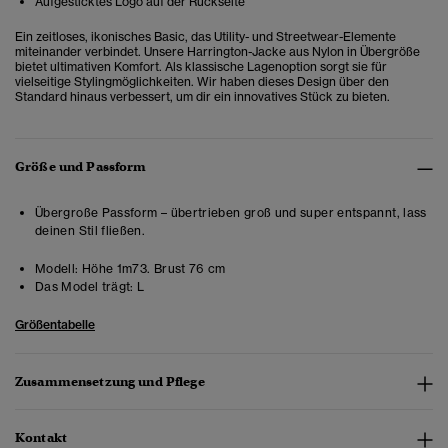
Aufgesticktes Logo auf der Rückseite
Ein zeitloses, ikonisches Basic, das Utility- und Streetwear-Elemente
miteinander verbindet. Unsere Harrington-Jacke aus Nylon in Übergröße
bietet ultimativen Komfort. Als klassische Lagenoption sorgt sie für
vielseitige Stylingmöglichkeiten.
Wir haben dieses Design über den
Standard hinaus verbessert, um dir ein innovatives Stück zu bieten.
Größe und Passform
Übergroße Passform – übertrieben groß und super entspannt, lass
deinen Stil fließen.
Modell:
Höhe 1m73. Brust 76 cm
Das Model trägt:
L
Größentabelle
Zusammensetzung und Pflege
Kontakt