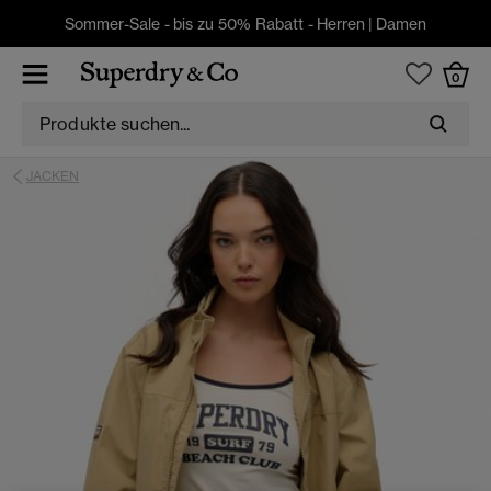
Sommer-Sale - bis zu 50% Rabatt -
Herren
|
Damen
0
JACKEN