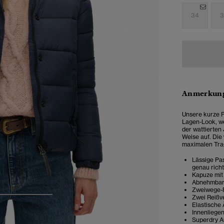
34
3
Anmerkung
Unsere kurze P
Lagen-Look, we
der wattierten
Weise auf. Die
maximalen Tr
Lässige Pas
genau rich
Kapuze mit
Abnehmbare
Zweiwege-R
Zwei Reißv
3
4
5
Elastische
Innenliege
Superdry A