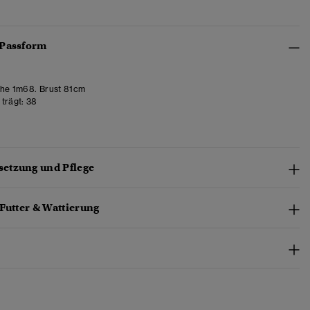
 Passform
he 1m68. Brust 81cm
trägt:
38
etzung und Pflege
Futter & Wattierung