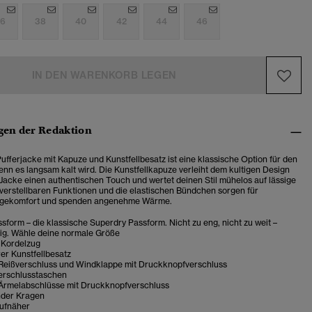
6
38
40
42
44
46
IN DEN WARENKORB LEGEN
en der Redaktion
ufferjacke mit Kapuze und Kunstfellbesatz ist eine klassische Option für den
nn es langsam kalt wird. Die Kunstfellkapuze verleiht dem kultigen Design
 Jacke einen authentischen Touch und wertet deinen Stil mühelos auf lässige
 verstellbaren Funktionen und die elastischen Bündchen sorgen für
agekomfort und spenden angenehme Wärme.
sform – die klassische Superdry Passform. Nicht zu eng, nicht zu weit –
tig. Wähle deine normale Größe
 Kordelzug
r Kunstfellbesatz
eißverschluss und Windklappe mit Druckknopfverschluss
erschlusstaschen
 Ärmelabschlüsse mit Druckknopfverschluss
nder Kragen
ufnäher