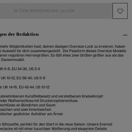
IN DEN WARENKORB LEGEN
en der Redaktion
mehr Möglichkeiten hast, deinen lässigen Oversize-Look zu kreieren, haben
te Auswahl für dich zusammengestellt. Die Passform dieses Oversize-Modells
seren regulären Herrengrößen. Es fällt etwa zwei Größen größer aus als das
 Damenmodell.
UK 6-8, EU 34-36, US 2-4
 UK 10-12, EU 38-40, US 6-8
r UK 14-16, EU 42-44, US 10-12
 abnehmbarem Kunstfellbesatz und verstellbarem Knebelknopf
der Reißverschluss mit Druckknopfverschluss
bschlüsse an Bündchen und Saum
taschen und zwei Innentaschen
stischer gestickter Aufnäher am Ärmel
 Silhouette, perfekt für den Start in die neue Saison. Unsere Everest
erjacke ist mit einer luxuriöser Wattierung und eleganten Details