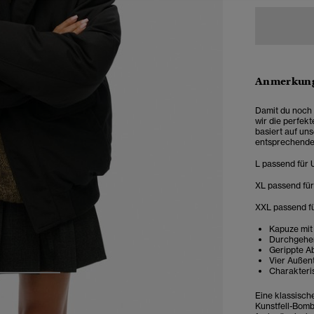
Anmerkung
Damit du noch 
wir die perfek
basiert auf un
entsprechende
L passend für 
XL passend für
XXL passend fü
Kapuze mit
Durchgehen
Gerippte A
Vier Außen
Charakteri
3
4
Eine klassische
Kunstfell-Bomb