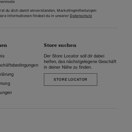
menmode
rst du dich damit einverstanden, Marketingmitteilungen
tere Informationen findest du in unserer
Datenschutz
nen
Store suchen
nis
Der Store Locator soll dir dabei
helfen, das nächstgelegene Geschäft
schäftsbedingungen
in deiner Nähe zu finden.
klärung
STORE LOCATOR
mmung
lungen