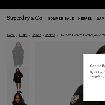
SOMMER-SALE
HERREN
DAM
Home
Outlet
Damen
Jacken
Oversize Everest Bomberjacke mit
Cookie B
By clicking 
navigation, 