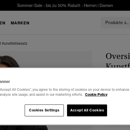
Sommer-Sale - bis zu 50% Rabatt -
Herren
|
Damen
EN
MARKEN
 Kunstfellbesatz
Oversi
Kunstf
anner
€125.99
“Accept All Cookies”, you agree to the storing of cookies on your device to enhance 
Du sparst 30 %
analyze site usage, and assist in our marketing efforts.
Cookie Policy
Auswählen G
Cookies Settings
Accept All Cookies
L
X