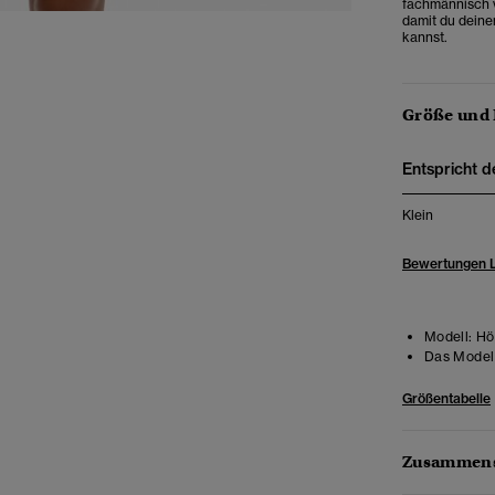
fachmännisch v
damit du deine
kannst.
Größe und
Entspricht d
Klein
Bewertungen 
Modell:
Höh
Das Model 
Größentabelle
Zusammens