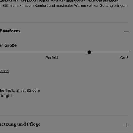
erarbeitet. Das Modell wurde mit einer übergroßen Passform versehen,
n Stil mit maximalem Komfort und maximaler Wärme voll zur Geltung bringen
 Passform
er Größe
Perfekt
Groß
Lesen
e 1m75. Brust 82.5cm
trägt:
L
etzung und Pflege