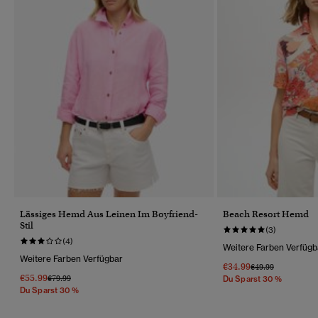
Lässiges Hemd Aus Leinen Im Boyfriend-
Beach Resort Hemd
Stil
(3)
(4)
Weitere Farben Verfügb
Weitere Farben Verfügbar
€34.99
Preis Wurde Reduz
Bis
€49.99
€55.99
Preis Wurde Reduziert Von
Bis
€79.99
Du Sparst 30 %
Du Sparst 30 %