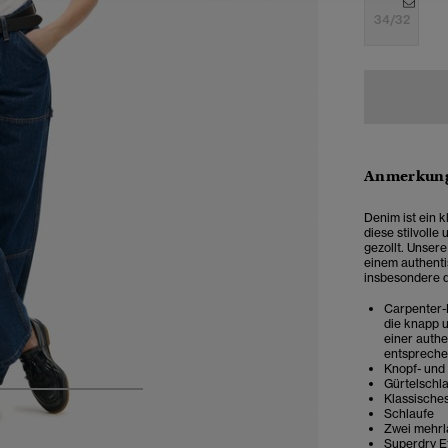
34/32
Anmerkung
Denim ist ein 
diese stilvolle
gezollt. Unser
einem authenti
insbesondere d
Carpenter-
die knapp u
einer authe
entspreche
Knopf- und
Gürtelschl
Klassische
4
5
6
7
Schlaufe
Zwei mehrl
Superdry Et