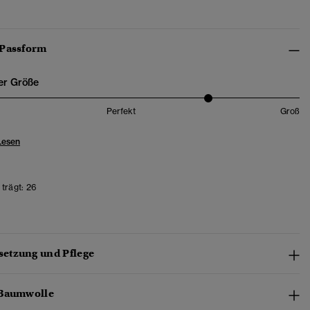
 Passform
er Größe
Perfekt
Groß
Lesen
trägt:
26
etzung und Pflege
-Baumwolle