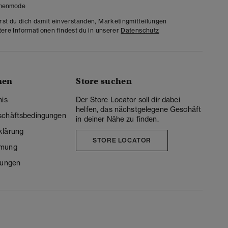
menmode
rst du dich damit einverstanden, Marketingmitteilungen
tere Informationen findest du in unserer
Datenschutz
nen
Store suchen
nis
Der Store Locator soll dir dabei
helfen, das nächstgelegene Geschäft
schäftsbedingungen
in deiner Nähe zu finden.
klärung
STORE LOCATOR
mmung
lungen