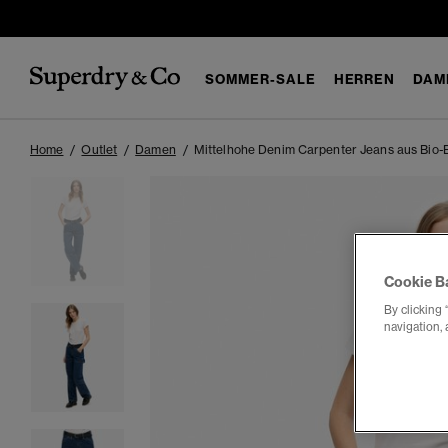
SOMMER-SALE
HERREN
DAM
Home
Outlet
Damen
Mittelhohe Denim Carpenter Jeans aus Bio
Cookie B
By clicking 
navigation, 