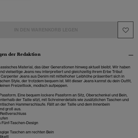
IN DEN WARENKORB LEGEN
en der Redaktion
klassisches Material, das über Generationen hinweg aktuell bleibt. Wir haben
 und vielseitige Jeans neu interpretiert und gleichzeitig ihrem Erbe Tribut
e Carpenter Jeans aus Denim mit mittelhoher Leibhöhe präsentiert sich in
schen Style, der trotzdem bequem ist. Mit dieser Jeans kannst du dein Outfit,
einen Freizeitlook, modisch aufpeppen.
Passform. Eine bequem lockere Passform an Sitz, Oberschenkel und Bein,
nterhalb der Taille sitzt, mit Schreinerdetails wie zusätzlichen Taschen und
ntischen Hammerschlaufe. Fällt an der Taille und dem Innenbein
nd groß aus.
 Reißverschluss
aufen
s Fünf-Taschen-Design
agige Taschen am rechten Bein
ikett