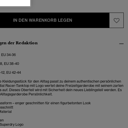
IN DEN WARENKORB LEGEN
en der Redaktion
, EU 34-36
-8, EU 38-40
0-12, EU 42-44
e Kleidungsstück für den Alltag passt zu deinem authentischen persönlichen
ntial Racer-Tanktop mit Logo wertet deine Freizeitgarderobe mit seinem zarten
 auf. Dieses Oberteil wird mit Sicherheit dein neues Lieblingsteil werden. Es
 Alltagsgarderobe Persönlichkeit.
ssform – enger geschnitten für einen figurbetonten Look
sschnitt
Material
ken
 Superdry Logo