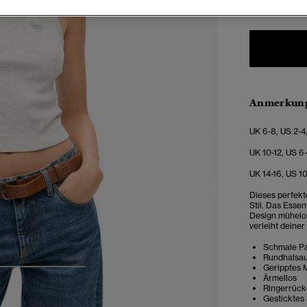
Anmerkung
UK 6-8, US 2-4
UK 10-12, US 6
UK 14-16, US 1
Dieses perfekt
Stil. Das Esse
Design mühelos
verleiht deiner
Schmale Pa
Rundhalsau
Geripptes 
4
5
6
Ärmellos
Ringerrüc
Gesticktes