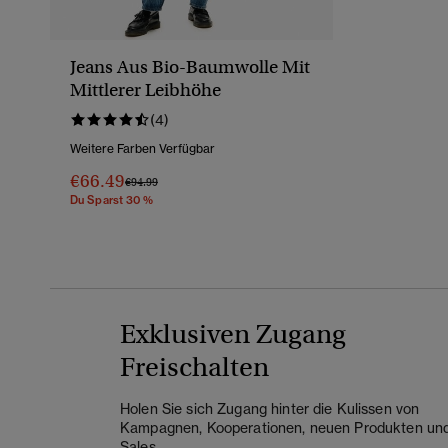
Jeans Aus Bio-Baumwolle Mit
Mittlerer Leibhöhe
(4)
Weitere Farben Verfügbar
€66.49
Preis Wurde Reduziert Von
Bis
€94.99
Du Sparst 30 %
Exklusiven Zugang
Freischalten
Holen Sie sich Zugang hinter die Kulissen von
Kampagnen, Kooperationen, neuen Produkten un
Sales.