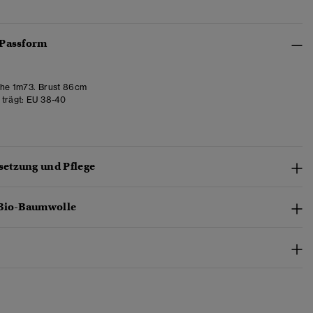
 Passform
he 1m73. Brust 86cm
trägt:
EU 38-40
etzung und Pflege
 Bio-Baumwolle