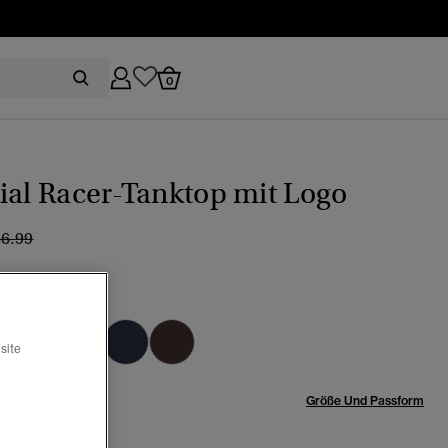
0
ial Racer-Tanktop mit Logo
eis wurde reduziert von
bis
26.99
chergrau meliert
Ausgewählt
site
röße:
Größe Und Passform
-40
42-44