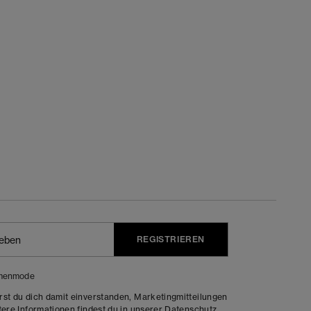
REGISTRIEREN
menmode
rst du dich damit einverstanden, Marketingmitteilungen
tere Informationen findest du in unserer
Datenschutz