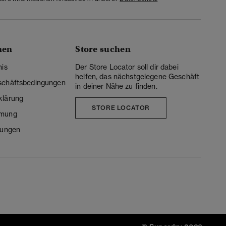
nen
Store suchen
nis
Der Store Locator soll dir dabei
helfen, das nächstgelegene Geschäft
schäftsbedingungen
in deiner Nähe zu finden.
klärung
STORE LOCATOR
mmung
lungen