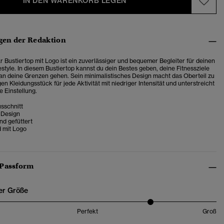
IN DEN WARENKORB LEGEN
en der Redaktion
 Bustiertop mit Logo ist ein zuverlässiger und bequemer Begleiter für deinen
estyle.
In diesem Bustiertop kannst du dein Bestes geben, deine Fitnessziele
an deine Grenzen gehen. Sein minimalistisches Design macht das Oberteil zu
gen Kleidungsstück für jede Aktivität mit niedriger Intensität und unterstreicht
e Einstellung.
sschnitt
 Design
d gefüttert
d mit Logo
 Passform
er Größe
Perfekt
Groß