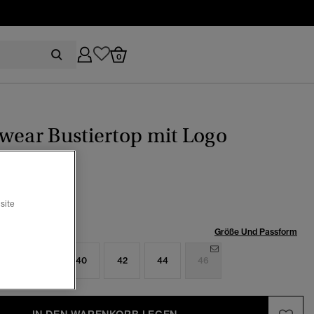
0
wear Bustiertop mit Logo
(1)
eis wurde reduziert von
bis
49.99
site
röße:
Größe Und Passform
6
38
40
42
44
46