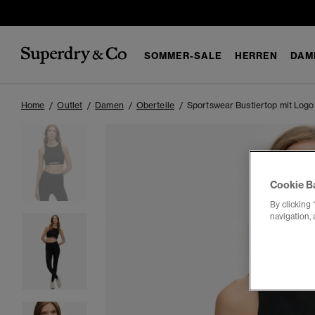
SOMMER-SALE
HERREN
DAM
Home
Outlet
Damen
Oberteile
Sportswear Bustiertop mit Logo
Cookie B
By clicking 
navigation, 