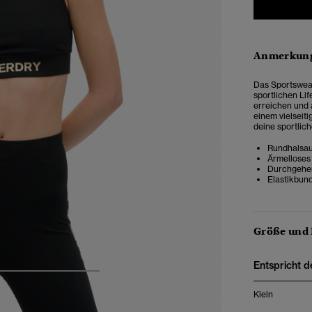
Anmerkung
Das Sportswear
sportlichen Lif
erreichen und 
einem vielseiti
deine sportlich
Rundhalsau
Ärmelloses
Durchgehen
Elastikbun
Größe und
Entspricht d
4
5
6
7
Klein