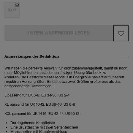
XXXL
IN DEN WARENKORB LEGEN
Anmerkungen der Redaktion
Wir haben die perfekte Auswahl für dich zusammengestellt, damit du noch
mehr Möglichkeiten hast, deinen lässigen Übergröße-Look zu
kreieren. Die Passform dieses Modells in Übergröße basiert auf unseren
regulären Herrengrößen. Es fällt etwa zwei Größen größer aus als das
entsprechende Damenmodell.
L passend für UK 6-8, EU 34-36, US 2-4
XL passend für UK 10-12, EU 38-40, US 6-8
XXL passend für UK 14-16, EU 42-44, US 10-12
Durchgehende Knopfleiste
Eine Brusttasche mit zwei Seitentaschen
Manschetten mit Knopfverschluss