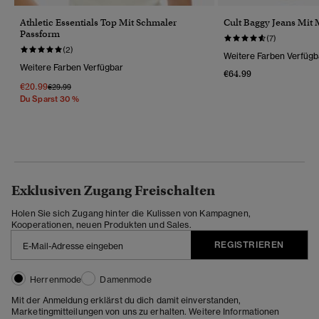
Athletic Essentials Top Mit Schmaler
Cult Baggy Jeans Mit 
Passform
(7)
(2)
Weitere Farben Verfügb
Weitere Farben Verfügbar
€64.99
€20.99
Preis Wurde Reduziert Von
Bis
€29.99
Du Sparst 30 %
Exklusiven Zugang Freischalten
Holen Sie sich Zugang hinter die Kulissen von Kampagnen,
Kooperationen, neuen Produkten und Sales.
REGISTRIEREN
Herrenmode
Damenmode
Mit der Anmeldung erklärst du dich damit einverstanden,
Marketingmitteilungen von uns zu erhalten. Weitere Informationen