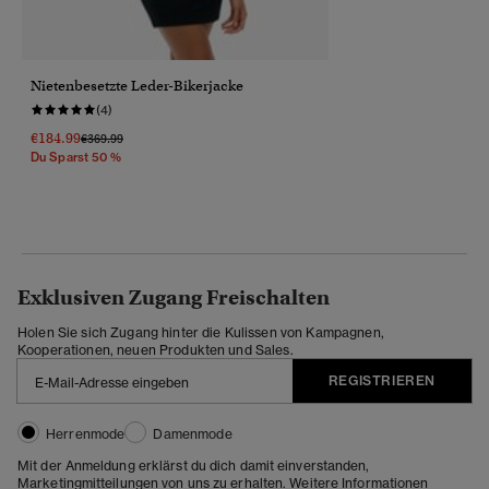
Nietenbesetzte Leder-Bikerjacke
(4)
€184.99
Preis Wurde Reduziert Von
Bis
€369.99
Du Sparst 50 %
Exklusiven Zugang Freischalten
Holen Sie sich Zugang hinter die Kulissen von Kampagnen,
Kooperationen, neuen Produkten und Sales.
REGISTRIEREN
Herrenmode
Damenmode
Mit der Anmeldung erklärst du dich damit einverstanden,
Marketingmitteilungen von uns zu erhalten. Weitere Informationen