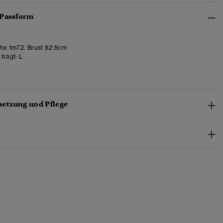
 Passform
e 1m72. Brust 82.5cm
trägt:
L
etzung und Pflege