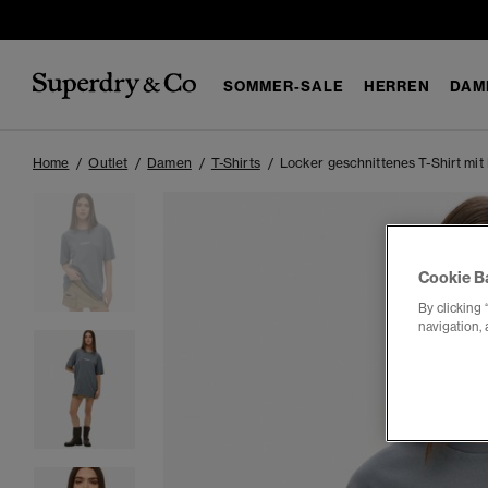
SOMMER-SALE
HERREN
DAM
Home
Outlet
Damen
T-Shirts
Locker geschnittenes T-Shirt mit
Cookie B
By clicking 
navigation, 