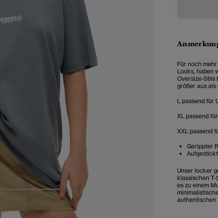
Anmerkung
Für noch mehr 
Looks, haben w
Oversize-Stils
größer aus al
L passend für 
XL passend für
XXL passend fü
Gerippter 
Aufgestickt
Unser locker g
klassischen T-
es zu einem Mu
minimalistisch
4
5
6
authentischen 