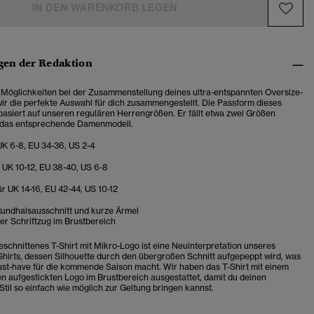
IN DEN WARENKORB LEGEN
en der Redaktion
Möglichkeiten bei der Zusammenstellung deines ultra-entspannten Oversize-
ir die perfekte Auswahl für dich zusammengestellt. Die Passform dieses
 basiert auf unseren regulären Herrengrößen. Er fällt etwa zwei Größen
s das entsprechende Damenmodell.
UK 6-8, EU 34-36, US 2-4
 UK 10-12, EU 38-40, US 6-8
r UK 14-16, EU 42-44, US 10-12
Rundhalsausschnitt und kurze Ärmel
er Schriftzug im Brustbereich
eschnittenes T-Shirt mit Mikro-Logo ist eine Neuinterpretation unseres
Shirts, dessen Silhouette durch den übergroßen Schnitt aufgepeppt wird, was
st-have für die kommende Saison macht. Wir haben das T-Shirt mit einem
en aufgestickten Logo im Brustbereich ausgestattet, damit du deinen
Stil so einfach wie möglich zur Geltung bringen kannst.