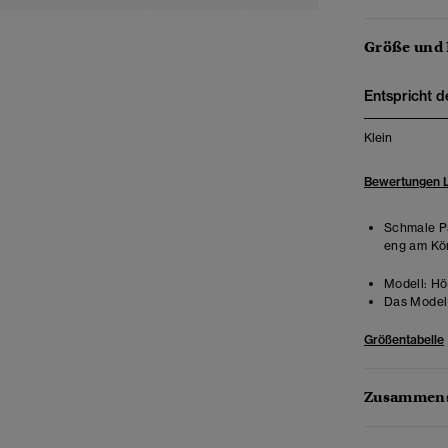
Größe und
Entspricht d
Klein
Bewertungen 
Schmale Pa
eng am Kör
Modell:
Höh
Das Model 
Größentabelle
Zusammens