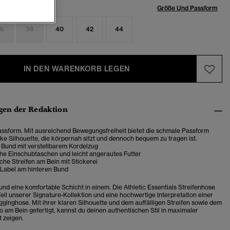
röße:
Größe Und Passform
6
38
40
42
44
IN DEN WARENKORB LEGEN
en der Redaktion
ssform. Mit ausreichend Bewegungsfreiheit bietet die schmale Passform
ke Silhouette, die körpernah sitzt und dennoch bequem zu tragen ist.
 Bund mit verstellbarem Kordelzug
che Einschubtaschen und leicht angerautes Futter
che Streifen am Bein mit Stickerei
Label am hinteren Bund
und eine komfortable Schicht in einem. Die Athletic Essentials Streifenhose
Teil unserer Signature-Kollektion und eine hochwertige Interpretation einer
gginghose. Mit ihrer klaren Silhouette und dem auffälligen Streifen sowie dem
o am Bein gefertigt, kannst du deinen authentischen Stil in maximaler
 zeigen.