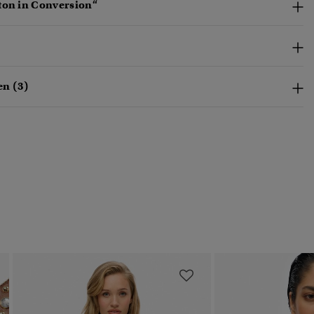
ton in Conversion“
n (3)