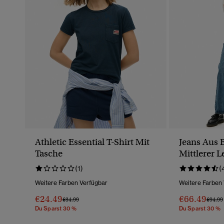
Athletic Essential T-Shirt Mit
Jeans Aus 
Tasche
Mittlerer 
(1)
(
Weitere Farben Verfügbar
Weitere Farben
€24.49
€66.49
Preis Wurde Reduziert Von
Bis
Preis 
€34.99
€94.99
Du Sparst 30 %
Du Sparst 30 %