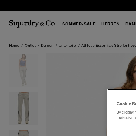
SOMMER-SALE
HERREN
DAM
Home
Outlet
Damen
Unterteile
Athletic Essentials Streifenhos
Cookie B
By clicking 
navigation, 