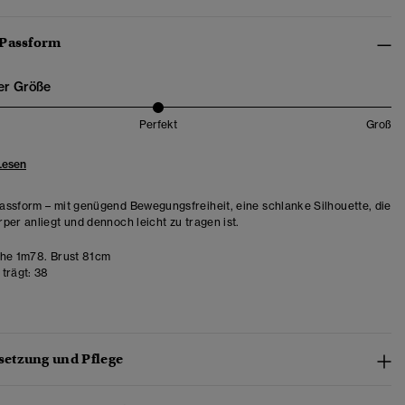
 Passform
er Größe
Perfekt
Groß
Lesen
ssform – mit genügend Bewegungsfreiheit, eine schlanke Silhouette, die
per anliegt und dennoch leicht zu tragen ist.
e 1m78. Brust 81cm
trägt:
38
etzung und Pflege