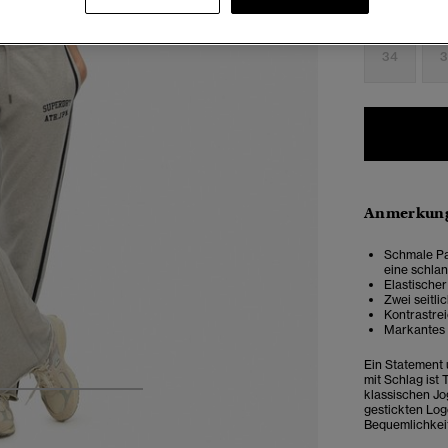
Auswählen G
34
3
Anmerkung
Schmale Pa
eine schlan
Elastischer
Zwei seitli
Kontrastrei
Markantes 
Ein Statement 
mit Schlag ist 
klassischen Jo
4
5
6
7
gestickten Log
Bequemlichkeit