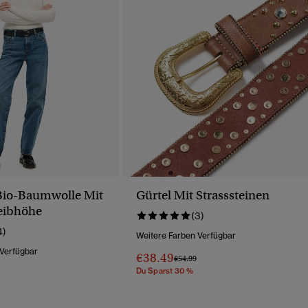
Bio-Baumwolle Mit
Gürtel Mit Strasssteinen
Leibhöhe
(3)
4)
Weitere Farben Verfügbar
 Verfügbar
€38.49
Preis Wurde Reduziert Von
Bis
€54.99
Du Sparst 30 %
Wurde Reduziert Von
Bis