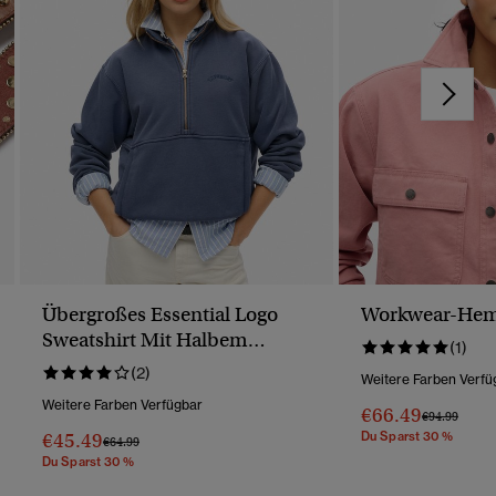
Übergroßes Essential Logo
Workwear-Hem
Sweatshirt Mit Halbem
(1)
Reißverschluss
(2)
Weitere Farben Verfü
Weitere Farben Verfügbar
€66.49
Preis Wurde 
Bis
€94.99
€45.49
Du Sparst 30 %
Preis Wurde Reduziert Von
Bis
€64.99
Du Sparst 30 %