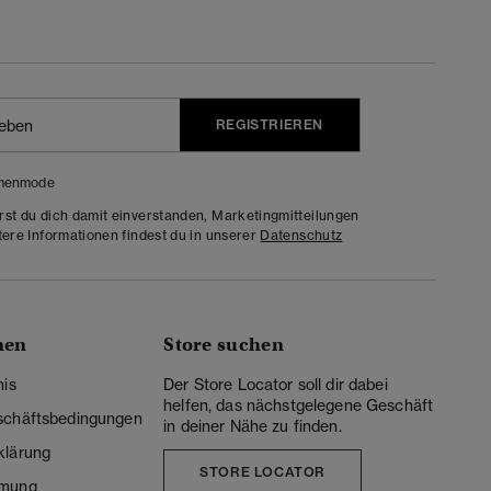
REGISTRIEREN
menmode
rst du dich damit einverstanden, Marketingmitteilungen
tere Informationen findest du in unserer
Datenschutz
nen
Store suchen
nis
Der Store Locator soll dir dabei
helfen, das nächstgelegene Geschäft
schäftsbedingungen
in deiner Nähe zu finden.
klärung
STORE LOCATOR
mmung