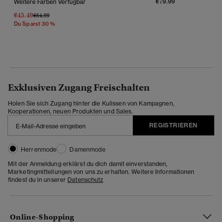
€79.99
Weitere Farben Verfügbar
€45.49
Preis Wurde Reduziert Von
Bis
€64.99
Du Sparst 30 %
Exklusiven Zugang Freischalten
Holen Sie sich Zugang hinter die Kulissen von Kampagnen,
Kooperationen, neuen Produkten und Sales.
REGISTRIEREN
Herrenmode
Damenmode
Mit der Anmeldung erklärst du dich damit einverstanden,
Marketingmitteilungen von uns zu erhalten. Weitere Informationen
findest du in unserer
Datenschutz
Online-Shopping