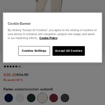
Cookie Banner
By clicking “Accept All Cookies”, you agree to the storing of cookies on
your device to enhance site navigation, analyze site usage, and assist
in our marketing efforts.
Cookie Policy
1
2
3
4
5
6
7
Cookies Settings
Accept All Cookies
Athletic Jogginghosen mit Streifen und Schlag
(4)
Preis wurde reduziert von
bis
€38.49
€54.99
Du sparst 30 %
Farbe:
wüstenknochen wollweiß
Ausgewählt