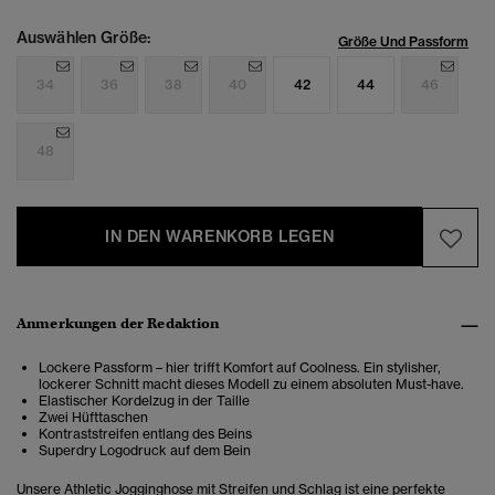
Auswählen Größe:
Größe Und Passform
34
36
38
40
42
44
46
48
IN DEN WARENKORB LEGEN
Anmerkungen der Redaktion
Lockere Passform – hier trifft Komfort auf Coolness. Ein stylisher,
lockerer Schnitt macht dieses Modell zu einem absoluten Must-have.
Elastischer Kordelzug in der Taille
Zwei Hüfttaschen
Kontraststreifen entlang des Beins
Superdry Logodruck auf dem Bein
Unsere Athletic Jogginghose mit Streifen und Schlag
ist eine perfekte