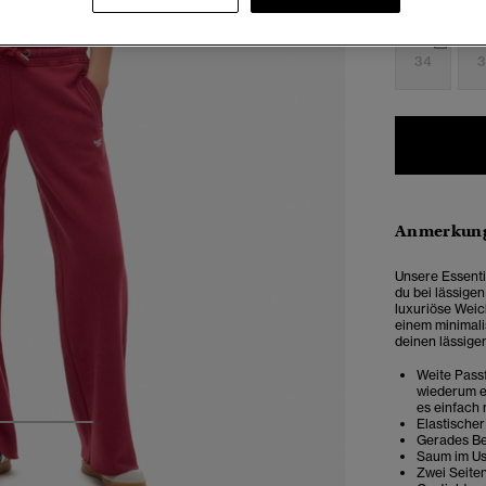
Auswählen G
34
3
Anmerkung
Unsere Essenti
du bei lässige
luxuriöse Weic
einem minimali
deinen lässigen
Weite Passf
wiederum e
es einfach
Elastischer
3
4
Gerades Bei
Saum im U
Zwei Seite