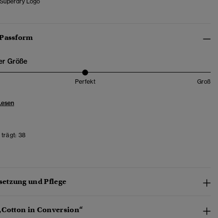
 Superdry Logo
 Passform
er Größe
Perfekt
Groß
Lesen
trägt:
38
etzung und Pflege
„Cotton in Conversion“