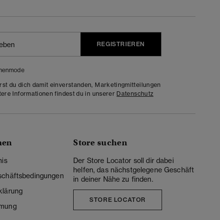
REGISTRIEREN
menmode
rst du dich damit einverstanden, Marketingmitteilungen
tere Informationen findest du in unserer
Datenschutz
nen
Store suchen
nis
Der Store Locator soll dir dabei
helfen, das nächstgelegene Geschäft
schäftsbedingungen
in deiner Nähe zu finden.
klärung
STORE LOCATOR
mmung