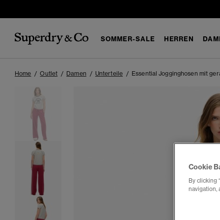
SOMMER-SALE
HERREN
DAM
Home
Outlet
Damen
Unterteile
Essential Jogginghosen mit ge
Cookie B
By clicking 
navigation, 