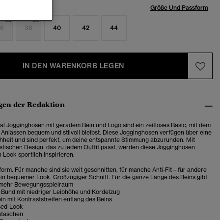
röße:
Größe Und Passform
6
38
40
42
44
IN DEN WARENKORB LEGEN
en der Redaktion
al Jogginghosen mit geradem Bein und Logo sind ein zeitloses Basic, mit dem
n Anlässen bequem und stilvoll bleibst. Diese Jogginghosen verfügen über eine
hheit und sind perfekt, um deine entspannte Stimmung abzurunden.
Mit
stischen Design, das zu jedem Outfit passt, werden diese Jogginghosen
 Look sportlich inspirieren.
orm. Für manche sind sie weit geschnitten, für manche Anti-Fit – für andere
in bequemer Look. Großzügiger Schnitt. Für die ganze Länge des Beins gibt
 mehr Bewegungsspielraum
 Bund mit niedriger Leibhöhe und Kordelzug
n mit Kontraststreifen entlang des Beins
sed-Look
ntaschen