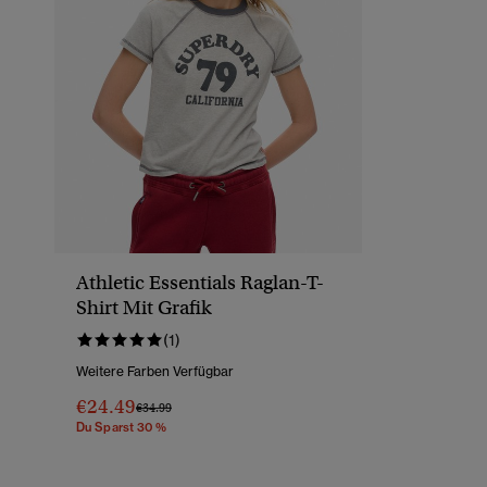
Athletic Essentials Raglan-T-
Shirt Mit Grafik
(1)
Weitere Farben Verfügbar
€24.49
Preis Wurde Reduziert Von
Bis
€34.99
Du Sparst 30 %