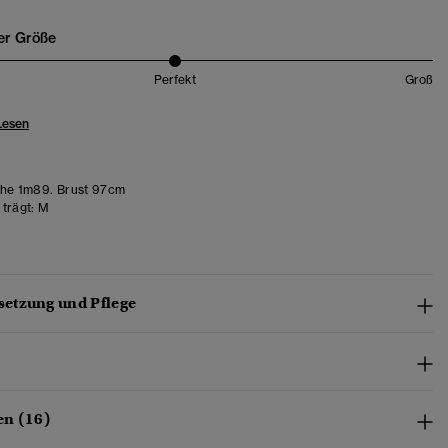
er Größe
Perfekt
Groß
Lesen
he 1m89. Brust 97cm
trägt:
M
etzung und Pflege
en (16)