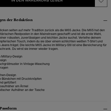
IN DEN WARENKORB LEGEN
en der Redaktion
icken selten auf mehr Tradition zurück als die M65 Jacke. Die M65 hat den
itärischen Restposten in den Mainstream geschafft und ist die erste Wahl,
iner robusten, zuverlässigen und leichten Jacke suchst. Verleihe deinem
pferischen Touch, indem du sie über einem schlichten weißen T-Shirt und
 Jeans trägst. Die leichte M65 Jacke im Military-Stil ist eine Bereicherung für
schrank. Du wirst sie immer wieder tragen.
 Military-Design
esign
Fischgrätmuster in Vintage-Waschung
Kragen
chen-Design
re Bündchen mit Druckknöpfen
d gefüttert
goaufnäher am Ärmel
stischer Aufnäher an der Tasche
 Passform