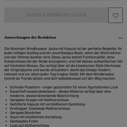
IN DEN WARENKORB LEGEN
Anmerkungen der Redaktion
Die Mountain Windbreaker Jacke mit Kapuze ist der perfekte Begleiter für
jeden luftigen Ausflug und ein zuverlässiges Basic, wenn der Wind stärker
und der Himmel dunkler wird. Diese Jacke betont Funktionalität, ohne
Kompromisse bei der Mode einzugehen, und hält deinen authentischen Stil
auf höchstem Niveau.
Sie verfügt über all die klassischen Style-Merkmale
der Originaljacke und wurde aktualisiert, damit das Design modern,
relevant und vor allem jeden Tag tragbar bleibt. Mit dem Windbreaker
kannst du Trends setzen und dich selbstbewusst auf den Weg machen.
Schmale Passform – enger geschnitten für einen figurbetonten Look
Dauerhaft wasserabweisend – dieses Material verfügt über eine
moderne, wasserabweisende Beschichtung
Gerippter Kragen mit Klettverschluss
Gefütterte Kapuze mit verstellbarem Gummizug
Dreilagiger Zweiwege-Reißverschluss
Gerippte Bündchen
Saum mit elastischem Kordelzug
Gestepptes Futter
Logo auf Klettverschluss