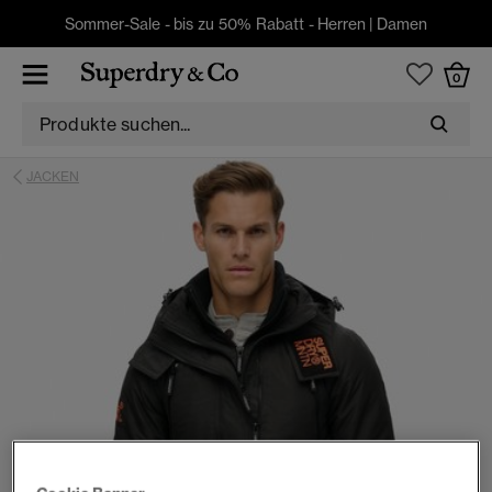
Sommer-Sale - bis zu 50% Rabatt -
Herren
|
Damen
0
JACKEN